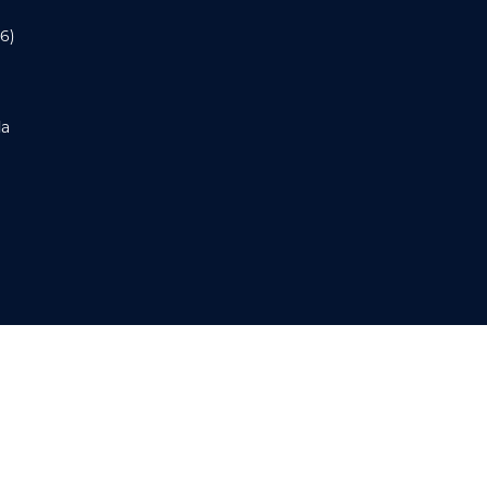
6)
da