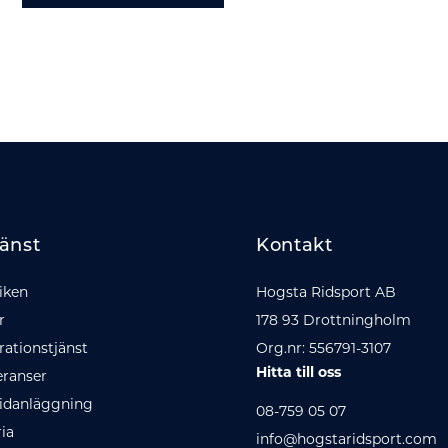
änst
Kontakt
iken
Hogsta Ridsport AB
r
178 93 Drottningholm
ationstjänst
Org.nr: 556791-3107
Hitta till oss
eranser
idanläggning
08-759 05 07
ria
info@hogstaridsport.com