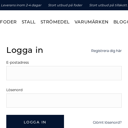
Leverans inom 2-4 dagar
Stort utbud på foder
Stort utbud på tillskott.
TFODER
STALL
STRÖMEDEL
VARUMÄRKEN
BLOG
Logga in
Registrera dig här
E-postadress
Lösenord
Glömt lösenord?
LOGGA IN