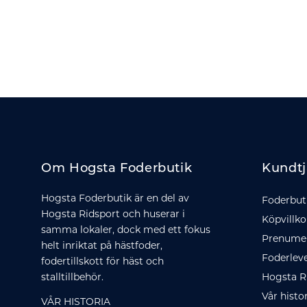
Om Hogsta Foderbutik
Kundtj
Hogsta Foderbutik är en del av
Foderbut
Hogsta Ridsport och huserar i
Köpvillko
samma lokaler, dock med ett fokus
Prenumer
helt inriktat på hästfoder,
Foderlev
fodertillskott för häst och
stalltillbehör.
Hogsta R
Vår histo
VÅR HISTORIA