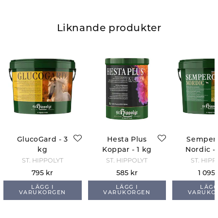
Liknande produkter
GlucoGard - 3
Hesta Plus
Semper
kg
Koppar - 1 kg
Nordic -
ST. HIPPOLYT
ST. HIPPOLYT
ST. HIP
795 kr
585 kr
1 095 
LÄGG I
LÄGG I
LÄGG
VARUKORGEN
VARUKORGEN
VARUKO