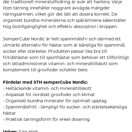
där traditionell mineralutfodring är svår att hantera. Varje
liten tärning innehåller noggrant avvägda mängder
näringsämnen, vilket gör det lätt att dosera korrekt. De
organiskt bundna mineralerna och spårämnena säkerställer
hög biotillgänglighet och effektiv absorption i kroppen.
SemperCube Nordic är helt spannmålsfri och därmed ett
utmärkt alternativ för hästar som är känsliga för spannmål,
socker eller stärkelse. Produkten passar lika bra till
fritidshästar som till sporthästar som behöver ett tillförlitligt
och lättadministrerat vitamin- och mineraltillskott som
komplement till grovfoder och/eller bete.
Fördelar med STH semperCube Nordic:
- Heltäckande vitamin- och mineraltillskott
- Anpassat för nordiskt grovfoder och klimat
- Organiskt bundna mineraler för optimalt upptag
- Spannmålsfritt - lämpligt för socker- och stärkelsekänsliga
hästar
- Praktisk tärningsform för enkel dosering
Volym:
3 kg Hink