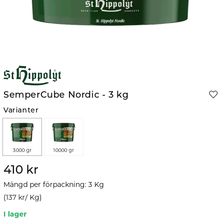
SemperCube Nordic - 3 kg
Varianter
3000 gr
10000 gr
410 kr
Mängd per förpackning
:
3
Kg
(
137 kr
/
Kg
)
I lager