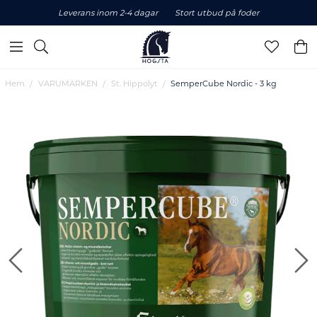
Leverans inom 2-4 dagar
Stort utbud på foder
Hem
VARUMÄRKEN
St. Hippolyt
SemperCube Nordic - 3 kg