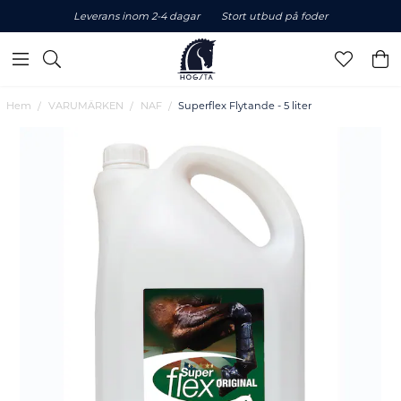
Leverans inom 2-4 dagar
Stort utbud på foder
Hem
VARUMÄRKEN
NAF
Superflex Flytande - 5 liter