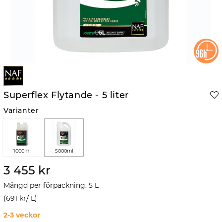
Superflex Flytande - 5 liter
Varianter
1000ml
5000ml
3 455 kr
Mängd per förpackning
:
5
L
(
691 kr
/
L
)
2-3 veckor