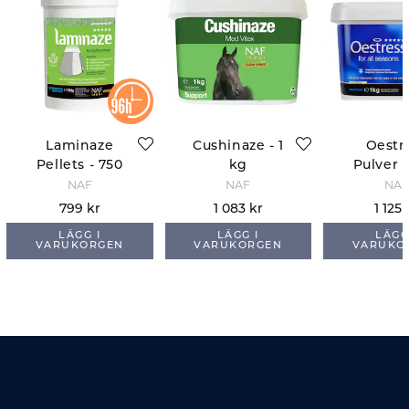
Laminaze
Cushinaze - 1
Oestr
Pellets - 750
kg
Pulver -
gr
NAF
NAF
NAF
799 kr
1 083 kr
1 125 
LÄGG I
LÄGG I
LÄGG
VARUKORGEN
VARUKORGEN
VARUKO