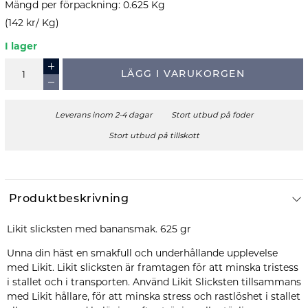
Mängd per förpackning
:
0.625
Kg
(
142 kr
/
Kg
)
I lager
LÄGG I VARUKORGEN
Leverans inom 2-4 dagar
Stort utbud på foder
Stort utbud på tillskott
Produktbeskrivning
Likit slicksten med banansmak. 625 gr
Unna din häst en smakfull och underhållande upplevelse
med Likit. Likit slicksten är framtagen för att minska tristess
i stallet och i transporten. Använd Likit Slicksten tillsammans
med Likit hållare, för att minska stress och rastlöshet i stallet