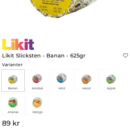
Likit Slicksten - Banan - 625gr
Varianter
Banan
Körsbär
Mint
Morot
Äpple
Ananas
Mango
89 kr