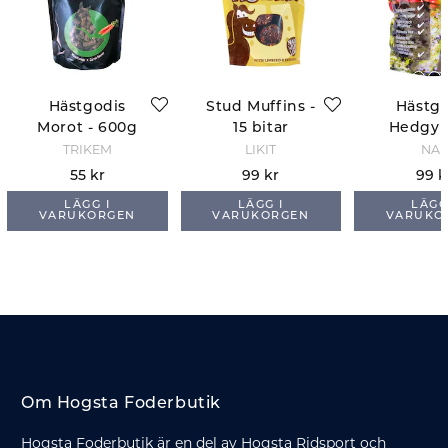
Hästgodis
Stud Muffins -
Hästgo
Morot - 600g
15 bitar
Hedgy -
TRIKEM
LIKIT
NAF
55 kr
99 kr
99 k
LÄGG I
LÄGG I
LÄGG
VARUKORGEN
VARUKORGEN
VARUKO
Om Hogsta Foderbutik
Hogsta Foderbutik är en del av Hogsta Ridsport och