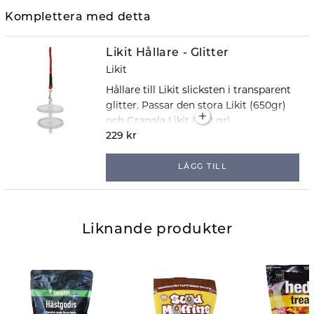
Komplettera med detta
Likit Hållare - Glitter
Likit
Hållare till Likit slicksten i transparent
glitter. Passar den stora Likit (650gr)
och Granola Likit (550 gr).
229 kr
LÄGG TILL
Liknande produkter