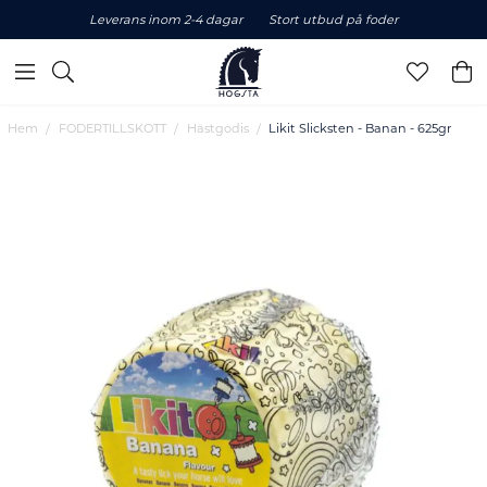
Leverans inom 2-4 dagar
Stort utbud på foder
Hem
FODERTILLSKOTT
Hästgodis
Likit Slicksten - Banan - 625gr