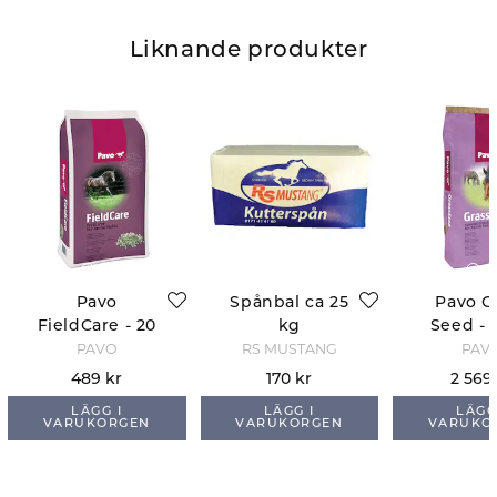
Liknande produkter
Pavo
Spånbal ca 25
Pavo G
FieldCare - 20
kg
Seed - 
kg
PAVO
RS MUSTANG
PAV
489 kr
170 kr
2 569
LÄGG I
LÄGG I
LÄGG
VARUKORGEN
VARUKORGEN
VARUKO