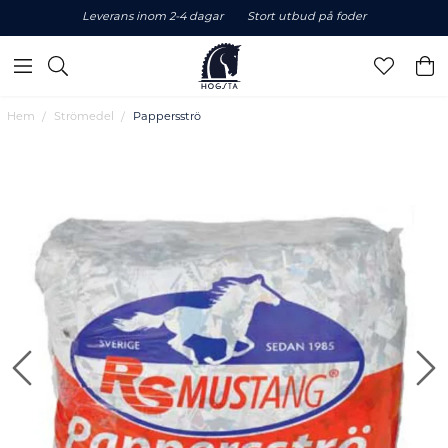
Leverans inom 2-4 dagar
Stort utbud på foder
Hem
Strömedel
Pappersströ