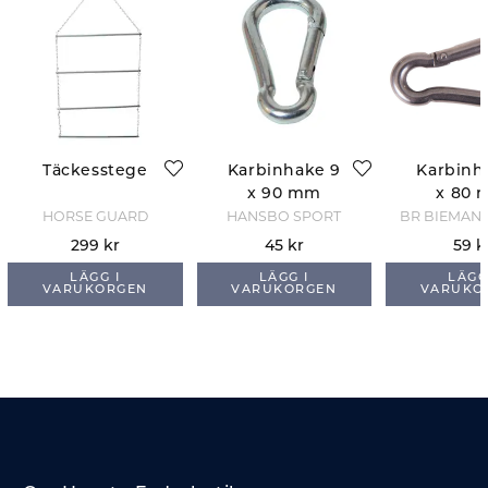
Täckesstege
Karbinhake 9
Karbinh
x 90 mm
x 80
HORSE GUARD
HANSBO SPORT
BR BIEMAN 
299 kr
45 kr
59 k
LÄGG I
LÄGG I
LÄGG
VARUKORGEN
VARUKORGEN
VARUKO