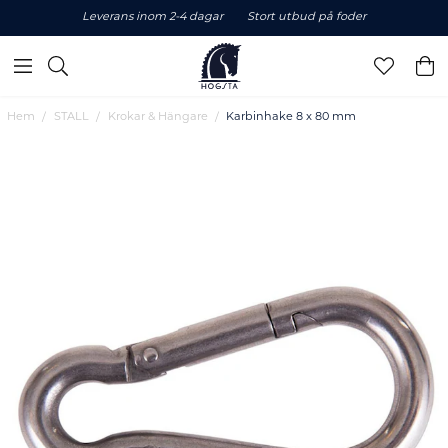
Leverans inom 2-4 dagar
Stort utbud på foder
Hem
STALL
Krokar & Hängare
Karbinhake 8 x 80 mm