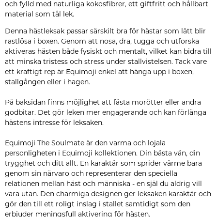
och fylld med naturliga kokosfibrer, ett giftfritt och hållbart
material som tål lek.
Denna hästleksak passar särskilt bra för hästar som lätt blir
rastlösa i boxen. Genom att nosa, dra, tugga och utforska
aktiveras hästen både fysiskt och mentalt, vilket kan bidra till
att minska tristess och stress under stallvistelsen. Tack vare
ett kraftigt rep är Equimoji enkel att hänga upp i boxen,
stallgången eller i hagen.
På baksidan finns möjlighet att fästa morötter eller andra
godbitar. Det gör leken mer engagerande och kan förlänga
hästens intresse för leksaken.
Equimoji The Soulmate är den varma och lojala
personligheten i Equimoji kollektionen. Din bästa vän, din
trygghet och ditt allt. En karaktär som sprider värme bara
genom sin närvaro och representerar den speciella
relationen mellan häst och människa - en själ du aldrig vill
vara utan. Den charmiga designen ger leksaken karaktär och
gör den till ett roligt inslag i stallet samtidigt som den
erbjuder meningsfull aktivering för hästen.