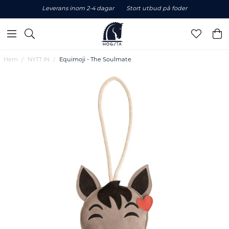
Leverans inom 2-4 dagar
Stort utbud på foder
Hem
NYTT IN
Equimoji - The Soulmate