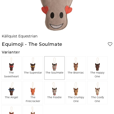
Källquist Equestrian
Equimoji - The Soulmate
Varianter
The
The Superstar
The Soulmate
The Brainiac
The Happy
Sweetheart
One
The Angel
The
The Foodie
The Grumpy
The Goofy
Firecracker
One
One