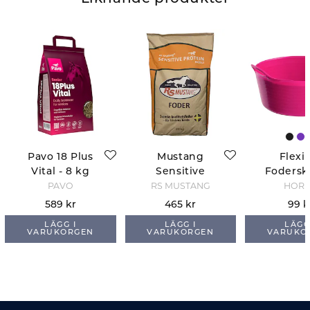
Pavo 18 Plus
Mustang
Flexi
Vital - 8 kg
Sensitive
Foderskå
Protein Müsli
- Ro
PAVO
RS MUSTANG
HOR
- 20 kg
589 kr
465 kr
99 k
LÄGG I
LÄGG I
LÄGG
VARUKORGEN
VARUKORGEN
VARUKO