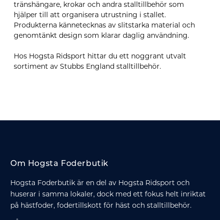
tränshängare, krokar och andra stalltillbehör som
hjälper till att organisera utrustning i stallet.
Produkterna kännetecknas av slitstarka material och
genomtänkt design som klarar daglig användning.
Hos Hogsta Ridsport hittar du ett noggrant utvalt
sortiment av Stubbs England stalltillbehör.
Om Hogsta Foderbutik
Hogsta Foderbutik är en del av Hogsta Ridsport och
huserar i samma lokaler, dock med ett fokus helt inriktat
på hästfoder, fodertillskott för häst och stalltillbehör.