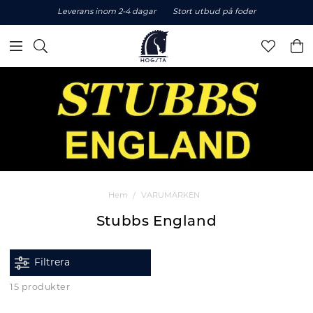
Leverans inom 2-4 dagar
Stort utbud på foder
Hem
VARUMÄRKEN
Stubbs England
Filtrera
15 produkter