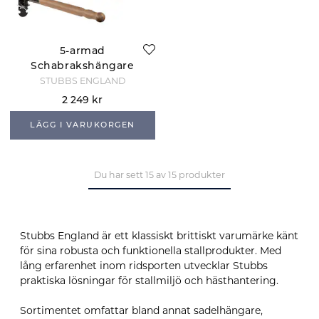
5-armad
Schabrakshängare
- Retro Line
STUBBS ENGLAND
2 249 kr
LÄGG I VARUKORGEN
Du har sett 15 av 15 produkter
Stubbs England är ett klassiskt brittiskt varumärke känt
för sina robusta och funktionella stallprodukter. Med
lång erfarenhet inom ridsporten utvecklar Stubbs
praktiska lösningar för stallmiljö och hästhantering.
Sortimentet omfattar bland annat sadelhängare,