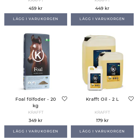
18kg
KRAFFT
KRAFFT
459 kr
449 kr
LÄGG I VARUKORGEN
LÄGG I VARUKORGEN
Foal fölfoder - 20
Krafft Oil - 2 L
kg
KRAFFT
KRAFFT
349 kr
179 kr
LÄGG I VARUKORGEN
LÄGG I VARUKORGEN