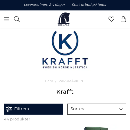
Leverans inom 2-4 dagar
Stort utbud på foder
Hem
VARUMÄRKEN
Krafft
Filtrera
Sortera
44 produkter