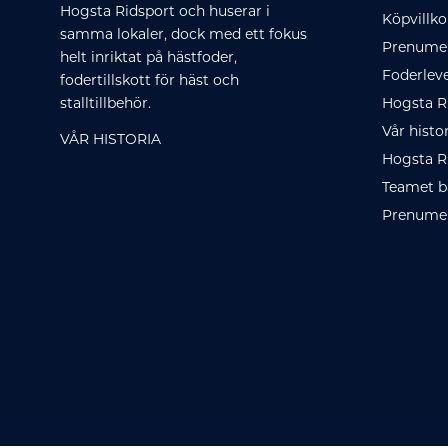
Hogsta Ridsport och huserar i
Köpvillko
samma lokaler, dock med ett fokus
Prenumer
helt inriktat på hästfoder,
Foderlev
fodertillskott för häst och
stalltillbehör.
Hogsta R
Vår histo
VÅR HISTORIA
Hogsta R
Teamet b
Prenumer