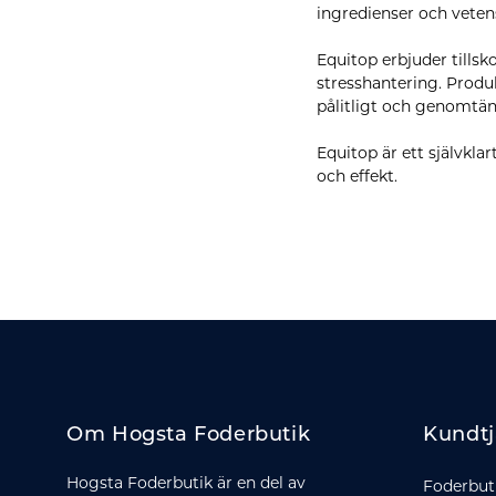
ingredienser och vetens
Equitop erbjuder tills
stresshantering. Produ
pålitligt och genomtän
Equitop är ett självklar
och effekt.
Om Hogsta Foderbutik
Kundtj
Hogsta Foderbutik är en del av
Foderbut