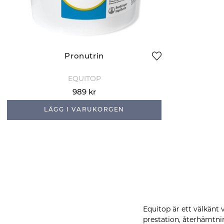
Pronutrin
EQUITOP
989 kr
LÄGG I VARUKORGEN
Equitop är ett välkänt 
prestation, återhämtn