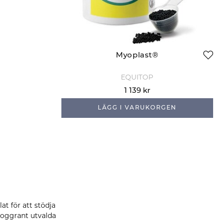
Myoplast®
EQUITOP
1 139 kr
LÄGG I VARUKORGEN
at för att stödja
noggrant utvalda