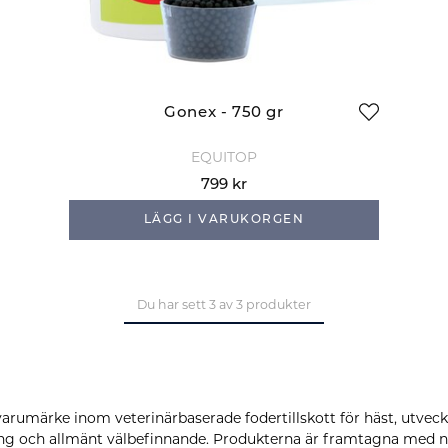
Gonex - 750 gr
EQUITOP
799 kr
LÄGG I VARUKORGEN
Du har sett 3 av 3 produkter
varumärke inom veterinärbaserade fodertillskott för häst, utveckl
ing och allmänt välbefinnande. Produkterna är framtagna med 