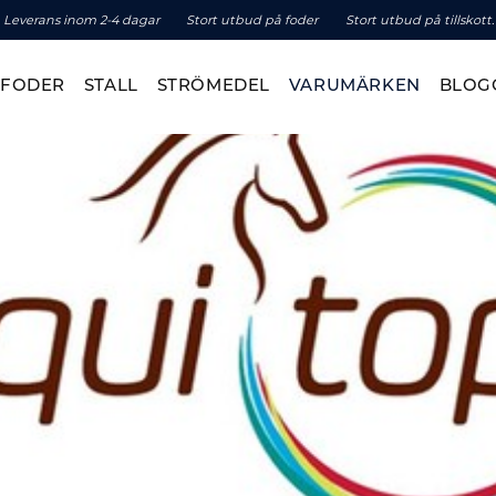
Leverans inom 2-4 dagar
Stort utbud på foder
Stort utbud på tillskott.
TFODER
STALL
STRÖMEDEL
VARUMÄRKEN
BLOG