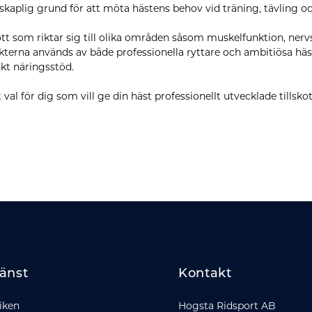
kaplig grund för att möta hästens behov vid träning, tävling oc
kott som riktar sig till olika områden såsom muskelfunktion, ner
kterna används av både professionella ryttare och ambitiösa hä
kt näringsstöd.
t val för dig som vill ge din häst professionellt utvecklade tillsk
änst
Kontakt
iken
Hogsta Ridsport AB