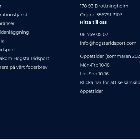
r
178 93 Drottningholm
ationstjänst
Org.nr: 556791-3107
Hitta till oss
eranser
idanläggning
08-759 05 07
ria
info@hogstaridsport.com
idsport
Öppettider (sommaren 202
akom Hogsta Ridsport
Mån-Fre 10-18
era på vårt foderbrev
Lör-Sön 10-16
Klicka här för att se särskil
öppettider