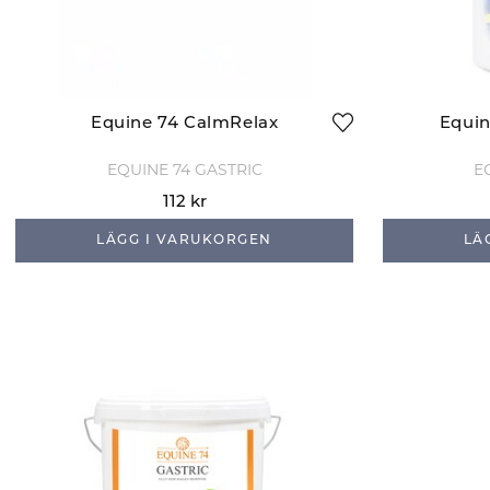
Equine 74 CalmRelax
Equin
EQUINE 74 GASTRIC
E
112 kr
LÄGG I VARUKORGEN
LÄ