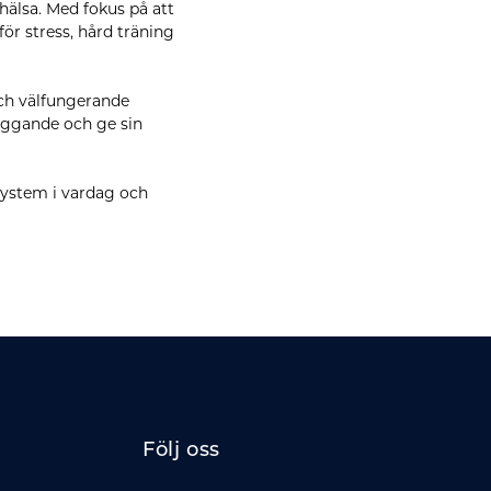
ghälsa. Med fokus på att
ör stress, hård träning
och välfungerande
byggande och ge sin
gsystem i vardag och
Följ oss