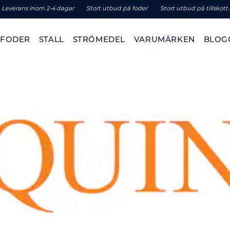
Leverans inom 2-4 dagar
Stort utbud på foder
Stort utbud på tillskott.
TFODER
STALL
STRÖMEDEL
VARUMÄRKEN
BLOG