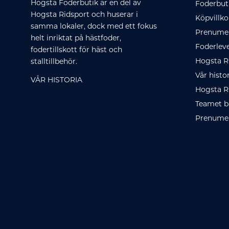
Hogsta Foderbutik är en del av
Foderbut
Hogsta Ridsport och huserar i
Köpvillko
samma lokaler, dock med ett fokus
Prenumer
helt inriktat på hästfoder,
Foderlev
fodertillskott för häst och
Hogsta R
stalltillbehör.
Vår histo
VÅR HISTORIA
Hogsta R
Teamet b
Prenumer