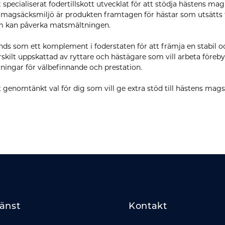
t specialiserat fodertillskott utvecklat för att stödja hästens ma
ad magsäcksmiljö är produkten framtagen för hästar som utsätts f
om kan påverka matsmältningen.
nds som ett komplement i foderstaten för att främja en stabil 
skilt uppskattad av ryttare och hästägare som vill arbeta före
tningar för välbefinnande och prestation.
t genomtänkt val för dig som vill ge extra stöd till hästens ma
änst
Kontakt