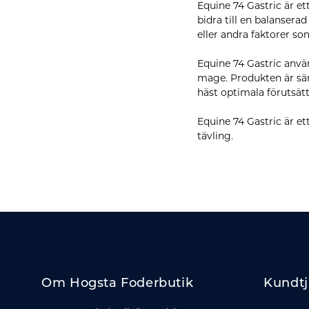
Equine 74 Gastric är et
bidra till en balanser
eller andra faktorer s
Equine 74 Gastric anvä
mage. Produkten är sär
häst optimala förutsät
Equine 74 Gastric är et
tävling.
Om Hogsta Foderbutik
Kundtj