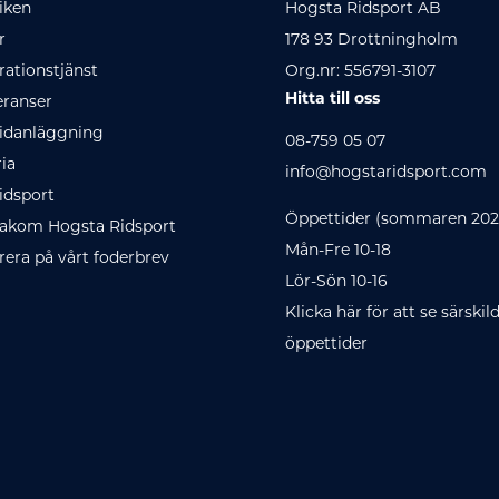
iken
Hogsta Ridsport AB
r
178 93 Drottningholm
ationstjänst
Org.nr: 556791-3107
Hitta till oss
eranser
idanläggning
08-759 05 07
ria
info@hogstaridsport.com
idsport
Öppettider (sommaren 202
akom Hogsta Ridsport
Mån-Fre 10-18
era på vårt foderbrev
Lör-Sön 10-16
Klicka här för att se särskil
öppettider