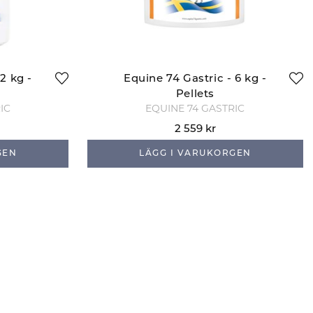
2 kg -
Equine 74 Gastric - 6 kg -
Pellets
IC
EQUINE 74 GASTRIC
2 559 kr
GEN
LÄGG I VARUKORGEN