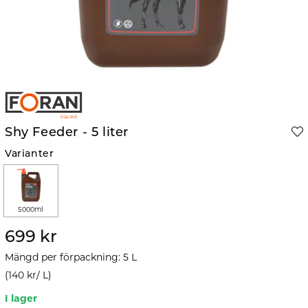
Shy Feeder - 5 liter
Varianter
5000ml
699 kr
Mängd per förpackning
:
5
L
(
140 kr
/
L
)
I lager