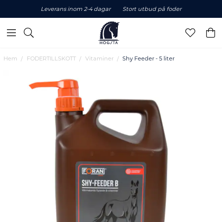
Leverans inom 2-4 dagar
Stort utbud på foder
Hem
FODERTILLSKOTT
Vitaminer
Shy Feeder - 5 liter