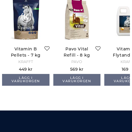
Vitamin B
Pavo Vital
Vitami
Pellets - 7 kg
Refill - 8 kg
Flytande
KRAFFT
PAVO
KRAF
449 kr
569 kr
169 
LÄGG I
LÄGG I
LÄGG
VARUKORGEN
VARUKORGEN
VARUKO