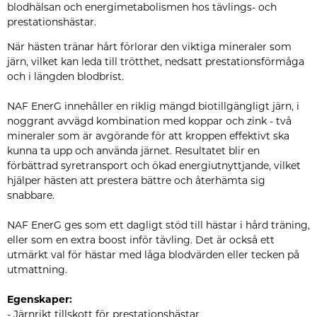
blodhälsan och energimetabolismen hos tävlings- och
prestationshästar.
När hästen tränar hårt förlorar den viktiga mineraler som
järn, vilket kan leda till trötthet, nedsatt prestationsförmåga
och i längden blodbrist.
NAF EnerG innehåller en riklig mängd biotillgängligt järn, i
noggrant avvägd kombination med koppar och zink - två
mineraler som är avgörande för att kroppen effektivt ska
kunna ta upp och använda järnet. Resultatet blir en
förbättrad syretransport och ökad energiutnyttjande, vilket
hjälper hästen att prestera bättre och återhämta sig
snabbare.
NAF EnerG ges som ett dagligt stöd till hästar i hård träning,
eller som en extra boost inför tävling. Det är också ett
utmärkt val för hästar med låga blodvärden eller tecken på
utmattning.
Egenskaper:
- Järnrikt tillskott för prestationshästar