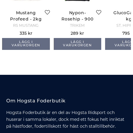
Mustang
Nypon-
GlucoGar
Profeed - 2kg
Rosehip - 900
kg
gr
RS MUSTANG
TRIKEM
ST. HIP
335 kr
289 kr
795 
LÄGG I
LÄGG I
LÄGG
VARUKORGEN
VARUKORGEN
VARUKO
Om Hogsta Foderbutik
Hogsta Foderbutik är en del av Hogsta Ridsport och
huserar i samma lokaler, dock med ett fokus helt inriktat
på hästfoder, fodertillskott för häst och stalltillbehör.