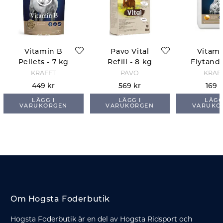
Vitamin B
Pavo Vital
Vitami
Pellets - 7 kg
Refill - 8 kg
Flytande
KRAFFT
PAVO
KRAF
449 kr
569 kr
169 
LÄGG I
LÄGG I
LÄGG
VARUKORGEN
VARUKORGEN
VARUKO
Om Hogsta Foderbutik
Hogsta Foderbutik är en del av Hogsta Ridsport och