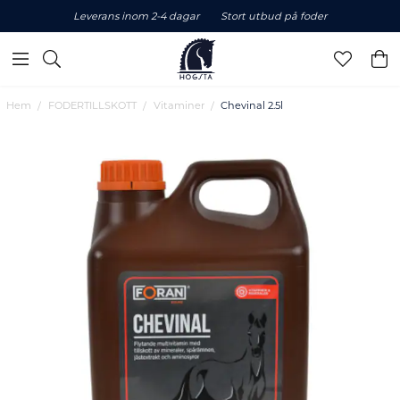
Leverans inom 2-4 dagar
Stort utbud på foder
Hem
FODERTILLSKOTT
Vitaminer
Chevinal 2.5l