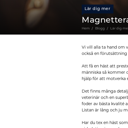
Lär dig mer
Magnettera
Hem
Blogg
Lär dig me
Vi vill alla ta hand om 
också en förutsättning
Att få en häst att pres
människa så kommer ound
hjälp för att motverka 
Det finns många detalj
veterinär och en super
foder av bästa kvalité a
Listan är lång och ju m
Har du tex en häst som 