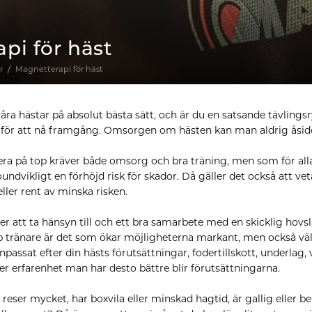
pi för häst
r
Magnetterapi för häst
våra hästar på absolut bästa sätt, och är du en satsande tävlingsry
 för att nå framgång. Omsorgen om hästen kan man aldrig åsidosä
tera på top kräver både omsorg och bra träning, men som för alla
vikligt en förhöjd risk för skador. Då gäller det också att vet
eller rent av minska risken.
er att ta hänsyn till och ett bra samarbete med en skicklig hovs
b tränare är det som ökar möjligheterna markant, men också väl
npassat efter din hästs förutsättningar, fodertillskott, underlag, 
er erfarenhet man har desto bättre blir förutsättningarna.
reser mycket, har boxvila eller minskad hagtid, är gallig eller 