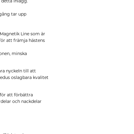
 detta inlägg.
 gång tar upp
 Magnetik Line som är
r att främja hästens
ionen, minska
a nyckeln till att
edus oslagbara kvalitet
ör att förbättra
delar och nackdelar