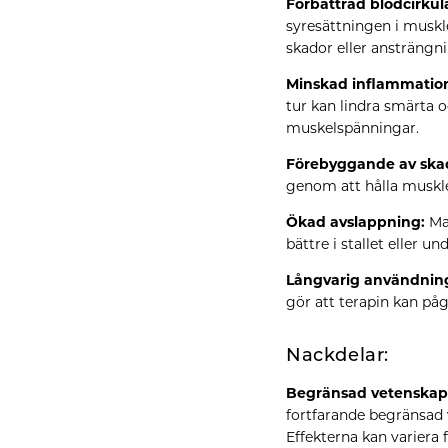
Förbättrad blodcirkul
syresättningen i muskl
skador eller ansträngni
Minskad inflammation
tur kan lindra smärta o
muskelspänningar.
Förebyggande av ska
genom att hålla muskle
Ökad avslappning:
Mag
bättre i stallet eller un
Långvarig användnin
gör att terapin kan påg
Nackdelar:
Begränsad vetenskapl
fortfarande begränsad 
Effekterna kan variera f