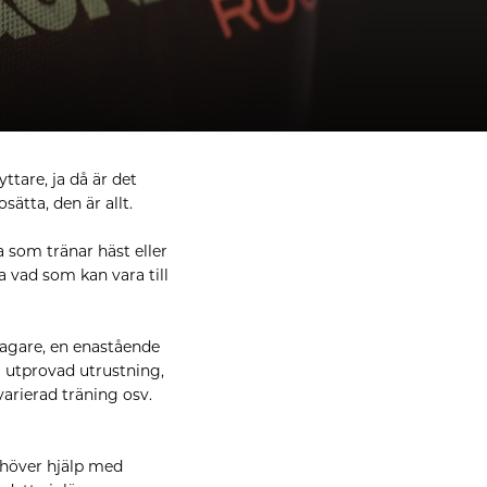
ttare, ja då är det
tta, den är allt.
 som tränar häst eller
a vad som kan vara till
lagare, en enastående
 utprovad utrustning,
varierad träning osv.
behöver hjälp med