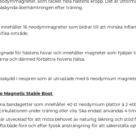
eodymmagneter, som täcker hela hästens kropp. Det är utformat
påskynda återhämtningen efter träning.
 innehåller 16 neodymmagneter som bidrar till att minska infla
cifika område.
ignade för hästens hovar och innehåller magneter som hjälper til
varna och därmed förbättra hovens hälsa.
edsskydd i neopren som är utrustade med 6 neodymium magnete
ve Magnetic Stable Boot
:
äma bandagetter som
innehåller 40 st neodymium plattor à 2 40
cirkulationen under träning eller vila. Ska endast användas 4 ti
är utvecklad för att möta behovet av naturlig läkning och stöd f
a både före och efter fysisk ansträngning för att säkerställa o