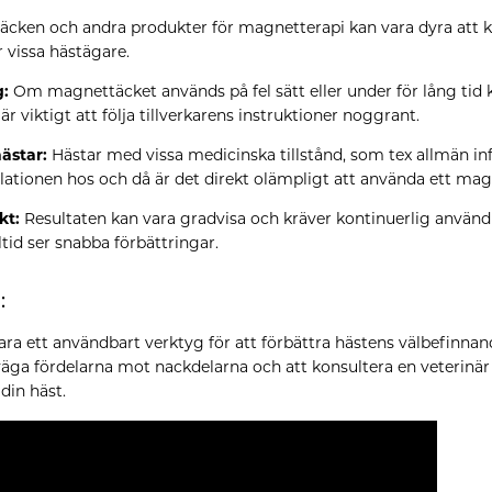
cken och andra produkter för magnetterapi kan vara dyra att kö
 vissa hästägare.
g:
Om magnettäcket används på fel sätt eller under för lång tid
är viktigt att följa tillverkarens instruktioner noggrant.
hästar:
Hästar med vissa medicinska tillstånd, som tex allmän infek
lationen hos och då är det direkt olämpligt att använda ett mag
kt:
Resultaten kan vara gradvisa och kräver kontinuerlig användn
ltid ser snabba förbättringar.
:
ra ett användbart verktyg för att förbättra hästens välbefinna
väga fördelarna mot nackdelarna och att konsultera en veterinär f
 din häst.