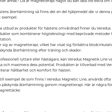
 eller annat? Då är magnetterapi något du kan läsa lite extra om i
stens återhämtning så finns det en del hjälpmedel där vi denna
 exempel.
ra utbud av produkter för hästens omvårdnad finner du Veredus
odukter som kombinerar högteknologi med beprövade metoder fö
tation.
sig av magnetterapi, vilket har visat sig förbättra blodcirkulat
skynda återhämtning efter träning och skador.
fessionell ryttare eller hästägare, kan Veredus Magnetik Line var
sa och maximera dess potential. Produkten är tillverkad med Ver
nterar hållbarhet och komfort för hästen.
ill exempel de som finns i Veredus Magnetic Line, används ofta f
 påskynda återhämtning genom magnetterapi. Här är några för
agnettäcke: