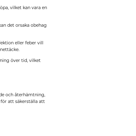
pa, vilket kan vara en
 kan det orsaka obehag
tion eller feber vill
nettäcke.
ing över tid, vilket
nde och återhämtning,
ör att säkerställa att