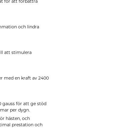
 för att förbättra
mmation och lindra
l att stimulera
r med en kraft av 2400
0 gauss
för att ge stöd
mmar per dygn.
ör hästen, och
ptimal prestation och