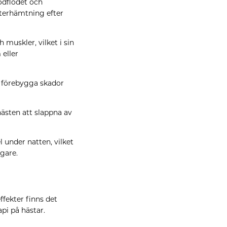
odflödet och
återhämtning efter
muskler, vilket i sin
 eller
 förebygga skador
hästen att slappna av
 under natten, vilket
ägare.
fekter finns det
pi på hästar.