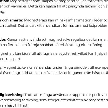
ation:
Magnetfältet som skapas av magneterna kan förbättra bl
er och vävnader. Detta kan hjälpa till att påskynda läkning och 
ng.
 och smärta:
Magnetterapi kan minska inflammation i leder och 
ch stelhet. Det är särskilt användbart för hästar med ledproblem
dor:
Genom att använda ett magnettäcke regelbundet kan man
rna flexibla och främja snabbare återhämtning efter träning.
netfält kan bidra till att lugna nervsystemet, vilket kan hjälpa 
der transport.
g:
Magnettäcken kan användas under långa perioder, till exempel
å över längre tid utan att kräva aktivt deltagande från hästens 
ig bevisning:
Trots att många användare rapporterar positiva ef
vetenskaplig forskning som stödjer effektiviteten av magnettera
rån häst till häst.