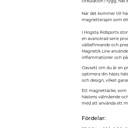
cirkulation i rygg, has
När det kommer till hä
magnetterapin som ett
I Hogsta Ridsports sto
en avancerad serie pr
välbefinnande och pres
Magnetik Line använder 
inflammationer och på
Oavsett om du är en pro
optimera din hästs häl
och design, vilket gara
Ett magnettäcke, som t
hästens välmående och
med att använda ett m
Fördelar: