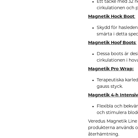
Ett täcke med 32 n
cirkulationen och 
Magnetik Hock Boot
:
Skydd för hasleden
smärta i detta spe
Magnetik Hoof Boots
:
Dessa boots är des
cirkulationen i ho
Magnetik Pro Wrap:
Terapeutiska karl
gauss styck.
Magnetik
4-h Intensi
Flexibla och bekv
och stimulera blod
Veredus Magnetik Line 
produkterna används oft
återhämtning.