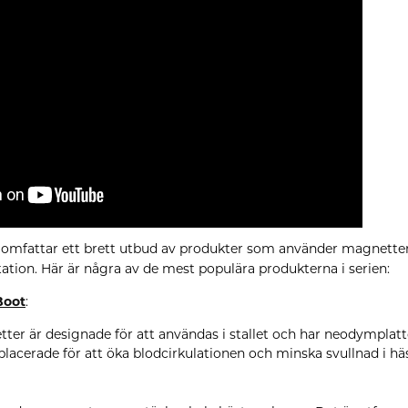
omfattar ett brett utbud av produkter som använder magnettera
ation. Här är några av de mest populära produkterna i serien:
Boot
:
tter är designade för att användas i stallet och har neodymplatt
 placerade för att öka blodcirkulationen och minska svullnad i hä