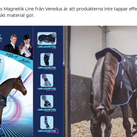
 Magnetik Line från Veredus är att produkterna inte tappar effekt
kt material gör.