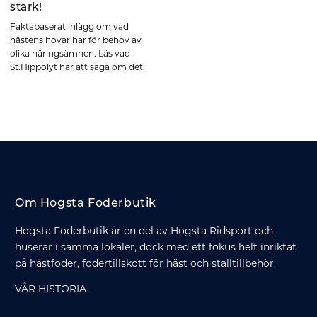
stark!
Faktabaserat inlägg om vad
hästens hovar har för behov av
olika näringsämnen. Läs vad
St.Hippolyt har att säga om det.
Om Hogsta Foderbutik
Hogsta Foderbutik är en del av Hogsta Ridsport och
huserar i samma lokaler, dock med ett fokus helt inriktat
på hästfoder, fodertillskott för häst och stalltillbehör.
VÅR HISTORIA