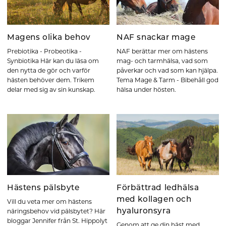
Magens olika behov
NAF snackar mage
Prebiotika - Probeotika -
NAF berättar mer om hästens
Synbiotika Här kan du läsa om
mag- och tarmhälsa, vad som
den nytta de gör och varför
påverkar och vad som kan hjälpa.
hästen behöver dem. Trikem
Tema Mage & Tarm - Bibehåll god
delar med sig av sin kunskap.
hälsa under hösten.
Hästens pälsbyte
Förbättrad ledhälsa
med kollagen och
Vill du veta mer om hästens
hyaluronsyra
näringsbehov vid pälsbytet? Här
bloggar Jennifer från St. Hippolyt
Genom att ge din häst med