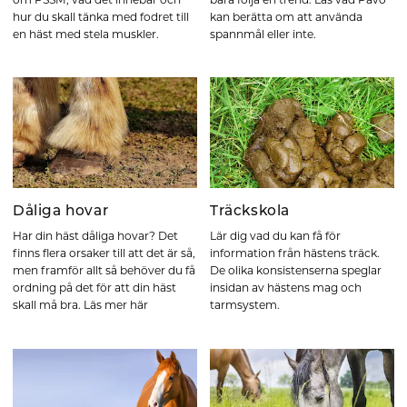
om PSSM, vad det innebär och
bara följa en trend. Läs vad Pavo
hur du skall tänka med fodret till
kan berätta om att använda
en häst med stela muskler.
spannmål eller inte.
Dåliga hovar
Träckskola
Har din häst dåliga hovar? Det
Lär dig vad du kan få för
finns flera orsaker till att det är så,
information från hästens träck.
men framför allt så behöver du få
De olika konsistenserna speglar
ordning på det för att din häst
insidan av hästens mag och
skall må bra. Läs mer här
tarmsystem.