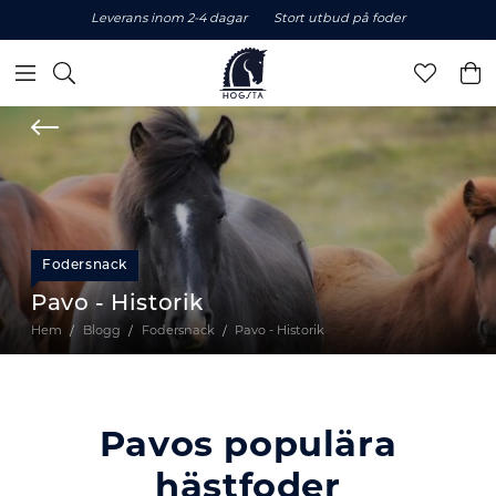
Leverans inom 2-4 dagar
Stort utbud på foder
Fodersnack
Pavo - Historik
Hem
Blogg
Fodersnack
Pavo - Historik
Pavos populära
hästfoder