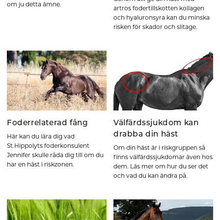
om ju detta ämne.
artros fodertillskotten kollagen
och hyaluronsyra kan du minska
risken för skador och slitage.
Foderrelaterad fång
Välfärdssjukdom kan
drabba din häst
Här kan du lära dig vad
St.Hippolyts foderkonsulent
Om din häst är i riskgruppen så
Jennifer skulle råda dig till om du
finns välfärdssjukdomar även hos
har en häst i riskzonen.
dem. Läs mer om hur du ser det
och vad du kan ändra på.