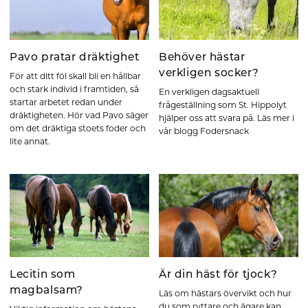
Pavo pratar dräktighet
Behöver hästar
verkligen socker?
För att ditt föl skall bli en hållbar
och stark individ i framtiden, så
En verkligen dagsaktuell
startar arbetet redan under
frågeställning som St. Hippolyt
dräktigheten. Hör vad Pavo säger
hjälper oss att svara på. Läs mer i
om det dräktiga stoets foder och
vår blogg Fodersnack
lite annat.
Lecitin som
Är din häst för tjock?
magbalsam?
Läs om hästars övervikt och hur
du som ryttare och ägare kan