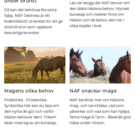
under brunst
Läs vår blogg där NAF skriver om
den äldre hästens behov. Mycket
Då kan det behövas lite extra
kunskap och insikter finns om
hjälp. NAF Oestress är ett
hästen och de behov den har i
fodertillskott utvecklat för att ge
olika stadier i livet.
stöd till ston som upplever
besvärliga brunster.
Magens olika behov
NAF snackar mage
Prebiotika - Probeotika -
NAF berättar mer om hästens
Synbiotika Här kan du läsa om
mag- och tarmhälsa, vad som
den nytta de gör och varför
påverkar och vad som kan hjälpa.
hästen behöver dem. Trikem
Tema Mage & Tarm - Bibehåll god
delar med sig av sin kunskap.
hälsa under hösten.