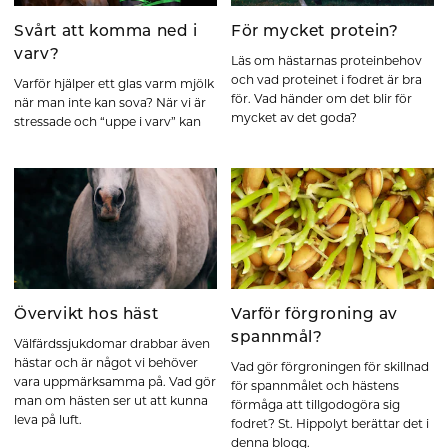
Svårt att komma ned i
För mycket protein?
varv?
Läs om hästarnas proteinbehov
och vad proteinet i fodret är bra
Varför hjälper ett glas varm mjölk
för. Vad händer om det blir för
när man inte kan sova? När vi är
mycket av det goda?
stressade och “uppe i varv” kan
Övervikt hos häst
Varför förgroning av
spannmål?
Välfärdssjukdomar drabbar även
hästar och är något vi behöver
Vad gör förgroningen för skillnad
vara uppmärksamma på. Vad gör
för spannmålet och hästens
man om hästen ser ut att kunna
förmåga att tillgodogöra sig
leva på luft.
fodret? St. Hippolyt berättar det i
denna blogg.