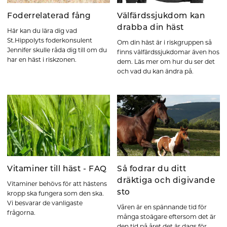
Foderrelaterad fång
Välfärdssjukdom kan
drabba din häst
Här kan du lära dig vad
St.Hippolyts foderkonsulent
Om din häst är i riskgruppen så
Jennifer skulle råda dig till om du
finns välfärdssjukdomar även hos
har en häst i riskzonen.
dem. Läs mer om hur du ser det
och vad du kan ändra på.
Vitaminer till häst - FAQ
Så fodrar du ditt
dräktiga och digivande
Vitaminer behövs för att hästens
sto
kropp ska fungera som den ska.
Vi besvarar de vanligaste
Våren är en spännande tid för
frågorna.
många stoägare eftersom det är
den tid på året det är dags för