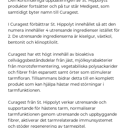
Den kontinuerliga uppdateringen av St. Hippolyts
produkter fortsätter och på tur står Medigest, som
samtidigt byter namn till Curagest.
I Curagest förbättrar St. Hippolyt innehållet så att den
numera innehåller 4 utrensande ingredienser istället för
2. De utrensande ingredienserna är kiselgur, växtkol,
bentonit och klinoptilolit.
Curagest har ett högt innehåll av bioaktiva
cellväggsbeståndsdelar från jäst, mjölksyrabakterier
från morotsfermentering, vegetabiliska polysackarider
och fibrer från esparsett samt örter som stimulerar
tarmfloran. Tillsammans bidrar detta till en komplett
produkt som kan hjälpa hästar med störningar i
tarmfunktionen.
Curagest från St. Hippolyt verkar utrensande och
supportande för hästens tarm, n
ormaliserar
tarmfunktionen genom utrensande och uppbyggande
fibrer, a
ktiverar det tarmrelaterade immunsystemet
och s
töder regenerering av tarmepitel.