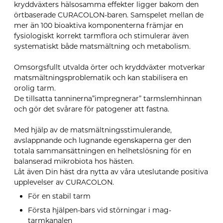
kryddväxters hälsosamma effekter ligger bakom den
örtbaserade CURACOLON-baren. Samspelet mellan de
mer än 100 bioaktiva komponenterna främjar en
fysiologiskt korrekt tarmflora och stimulerar även
systematiskt både matsmältning och metabolism.
Omsorgsfullt utvalda örter och kryddväxter motverkar
matsmältningsproblematik och kan stabilisera en
orolig tarm.
De tillsatta tanninerna”impregnerar” tarmslemhinnan
och gör det svårare för patogener att fastna.
Med hjälp av de matsmältningsstimulerande,
avslappnande och lugnande egenskaperna ger den
totala sammansättningen en helhetslösning för en
balanserad mikrobiota hos hästen.
Låt även Din häst dra nytta av våra uteslutande positiva
upplevelser av CURACOLON.
För en stabil tarm
Första hjälpen-bars vid störningar i mag-
tarmkanalen