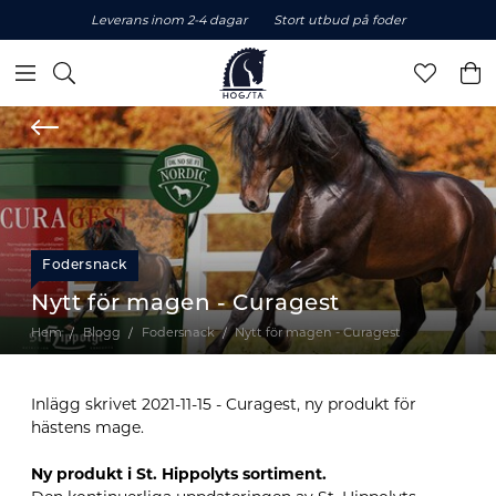
Leverans inom 2-4 dagar
Stort utbud på foder
Fodersnack
Nytt för magen - Curagest
Hem
Blogg
Fodersnack
Nytt för magen - Curagest
Inlägg skrivet 2021-11-15 - Curagest, ny produkt för
hästens mage.
Ny produkt i St. Hippolyts sortiment.