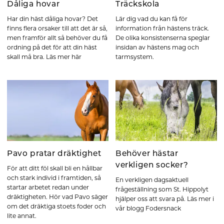
Dåliga hovar
Träckskola
Har din häst dåliga hovar? Det
Lär dig vad du kan få för
finns flera orsaker till att det är så,
information från hästens träck.
men framför allt så behöver du få
De olika konsistenserna speglar
ordning på det för att din häst
insidan av hästens mag och
skall må bra. Läs mer här
tarmsystem.
Pavo pratar dräktighet
Behöver hästar
verkligen socker?
För att ditt föl skall bli en hållbar
och stark individ i framtiden, så
En verkligen dagsaktuell
startar arbetet redan under
frågeställning som St. Hippolyt
dräktigheten. Hör vad Pavo säger
hjälper oss att svara på. Läs mer i
om det dräktiga stoets foder och
vår blogg Fodersnack
lite annat.