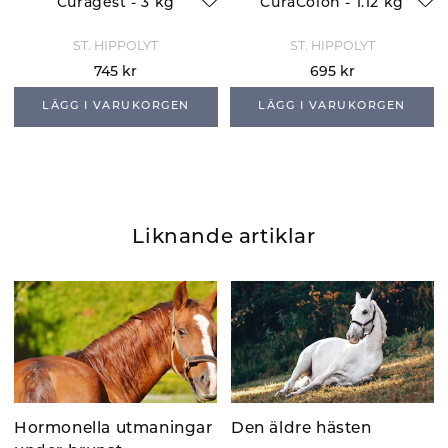
Curagest - 3 kg
CuraColon - 1.12 kg
ST. HIPPOLYT
ST. HIPPOLYT
745 kr
695 kr
LÄGG I VARUKORGEN
LÄGG I VARUKORGEN
Liknande artiklar
Hormonella utmaningar
Den äldre hästen