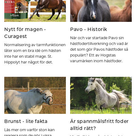
Nytt för magen -
Pavo - Historik
Curagest
När och var startade Pavo sin
hästfodertillverkning och vad är
Normalisering av tarmfunktionen
det som gör Pavos hästfoder så
låter som en bra idé om hästen
populärt? Ett av Hogstas
inte har en stabil mage. St.
varumärken inom hästfoder.
Hippolyt har något för det.
Brunst - lite fakta
Är spannmålsfritt foder
alltid rätt?
Läs mer om varför ston kan
reagera som de gör i vissa