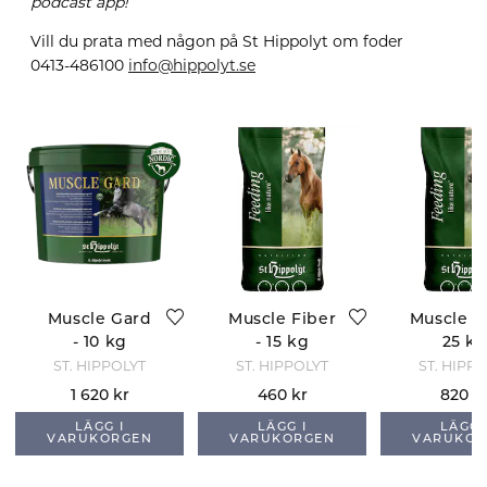
podcast app!
Vill du prata med någon på St Hippolyt om foder
0413-486100
info@hippolyt.se
Muscle Gard
Muscle Fiber
Muscle Ri
- 10 kg
- 15 kg
25 k
ST. HIPPOLYT
ST. HIPPOLYT
ST. HIPP
1 620 kr
460 kr
820 k
LÄGG I
LÄGG I
LÄGG 
VARUKORGEN
VARUKORGEN
VARUKOR