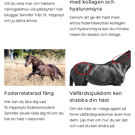
med kollagen och
Vill du veta mer om hästens
hyaluronsyra
näringsbehov vid pälsbytet? Här
bloggar Jennifer från St. Hippolyt
Genom att ge din häst med
om ju detta ämne.
artros fodertillskotten kollagen
och hyaluronsyra kan du minska
risken för skador och slitage.
Foderrelaterad fång
Välfärdssjukdom kan
drabba din häst
Här kan du lära dig vad
St.Hippolyts foderkonsulent
Om din häst är i riskgruppen så
Jennifer skulle råda dig till om du
finns välfärdssjukdomar även hos
har en häst i riskzonen.
dem. Läs mer om hur du ser det
och vad du kan ändra på.