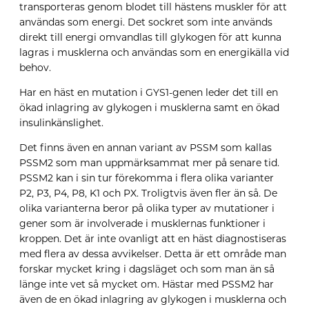
transporteras genom blodet till hästens muskler för att
användas som energi. Det sockret som inte används
direkt till energi omvandlas till glykogen för att kunna
lagras i musklerna och användas som en energikälla vid
behov.
Har en häst en mutation i GYS1-genen leder det till en
ökad inlagring av glykogen i musklerna samt en ökad
insulinkänslighet.
Det finns även en annan variant av PSSM som kallas
PSSM2 som man uppmärksammat mer på senare tid.
PSSM2 kan i sin tur förekomma i flera olika varianter
P2, P3, P4, P8, K1 och PX. Troligtvis även fler än så. De
olika varianterna beror på olika typer av mutationer i
gener som är involverade i musklernas funktioner i
kroppen. Det är inte ovanligt att en häst diagnostiseras
med flera av dessa avvikelser. Detta är ett område man
forskar mycket kring i dagsläget och som man än så
länge inte vet så mycket om. Hästar med PSSM2 har
även de en ökad inlagring av glykogen i musklerna och