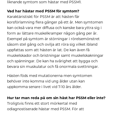
liknande symtom som hästar med PSSM1.
Vad har hästar med PSSM för symtom?
Karaktäristiskt för PSSM är att hästen får
korsförlamning flera gånger på ett år. Men symtomen
kan också vara mer diffusa och kanske bara yttra sig i
form av lättare muskelkramper någon gång per år.
Exempel på symtom är störningar i rörelsemönstret
såsom stel gång och ovilja att röra sig vilket ibland
uppfattas som att hästen är lat. De kan även få
muskelskador och bristningar samt muskelskakningar
och spänningar. De kan ha svårighet att bygga och
bevara sin muskulatur och få onormala svettningar.
Hästen föds med mutationerna men symtomen
behöver inte komma vid ung ålder utan kan
uppkomma senare i livet vid 7-10 års ålder.
Hur tar man reda på om sin häst har PSSM eller inte?
Troligtvis finns ett stort mörkertal med
odiagnostiserade hästar med PSSM. För att