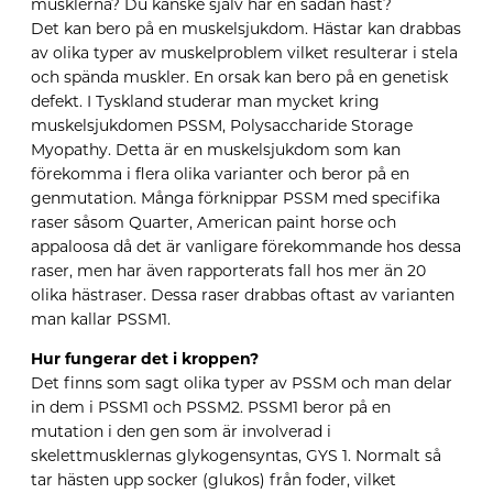
musklerna? Du kanske själv har en sådan häst?
Det kan bero på en muskelsjukdom. Hästar kan drabbas
av olika typer av muskelproblem vilket resulterar i stela
och spända muskler. En orsak kan bero på en genetisk
defekt. I Tyskland studerar man mycket kring
muskelsjukdomen PSSM, Polysaccharide Storage
Myopathy. Detta är en muskelsjukdom som kan
förekomma i flera olika varianter och beror på en
genmutation. Många förknippar PSSM med specifika
raser såsom Quarter, American paint horse och
appaloosa då det är vanligare förekommande hos dessa
raser, men har även rapporterats fall hos mer än 20
olika hästraser. Dessa raser drabbas oftast av varianten
man kallar PSSM1.
Hur fungerar det i kroppen?
Det finns som sagt olika typer av PSSM och man delar
in dem i PSSM1 och PSSM2. PSSM1 beror på en
mutation i den gen som är involverad i
skelettmusklernas glykogensyntas, GYS 1. Normalt så
tar hästen upp socker (glukos) från foder, vilket