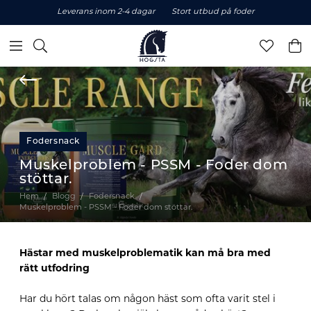
Leverans inom 2-4 dagar
Stort utbud på foder
Fodersnack
Muskelproblem - PSSM - Foder dom
stöttar.
Hem
Blogg
Fodersnack
Muskelproblem - PSSM - Foder dom stöttar.
Hästar med muskelproblematik kan må bra med
rätt utfodring
Har du hört talas om någon häst som ofta varit stel i