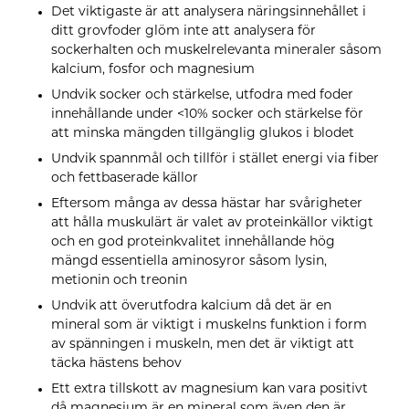
Det viktigaste är att analysera näringsinnehållet i
ditt grovfoder glöm inte att analysera för
sockerhalten och muskelrelevanta mineraler såsom
kalcium, fosfor och magnesium
Undvik socker och stärkelse, utfodra med foder
innehållande under <10% socker och stärkelse för
att minska mängden tillgänglig glukos i blodet
Undvik spannmål och tillför i stället energi via fiber
och fettbaserade källor
Eftersom många av dessa hästar har svårigheter
att hålla muskulärt är valet av proteinkällor viktigt
och en god proteinkvalitet innehållande hög
mängd essentiella aminosyror såsom lysin,
metionin och treonin
Undvik att överutfodra kalcium då det är en
mineral som är viktigt i muskelns funktion i form
av spänningen i muskeln, men det är viktigt att
täcka hästens behov
Ett extra tillskott av magnesium kan vara positivt
då magnesium är en mineral som även den är