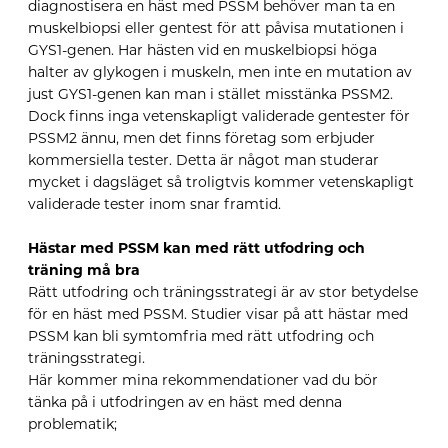
diagnostisera en häst med PSSM behöver man ta en
muskelbiopsi eller gentest för att påvisa mutationen i
GYS1-genen. Har hästen vid en muskelbiopsi höga
halter av glykogen i muskeln, men inte en mutation av
just GYS1-genen kan man i stället misstänka PSSM2.
Dock finns inga vetenskapligt validerade gentester för
PSSM2 ännu, men det finns företag som erbjuder
kommersiella tester. Detta är något man studerar
mycket i dagsläget så troligtvis kommer vetenskapligt
validerade tester inom snar framtid.
Hästar med PSSM kan med rätt utfodring och
träning må bra
Rätt utfodring och träningsstrategi är av stor betydelse
för en häst med PSSM. Studier visar på att hästar med
PSSM kan bli symtomfria med rätt utfodring och
träningsstrategi.
Här kommer mina rekommendationer vad du bör
tänka på i utfodringen av en häst med denna
problematik;