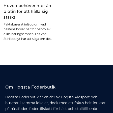
Hoven behöver mer än
biotin för att hålla sig
stark!
Faktabaserat inlägg om vad
hästens hovar har för behov av
olika näringsämnen. Läs vad
St.Hippolyt har att säga om det.
Om Hogsta Foderbutik
Hogsta Foderbutik är en del av Hogsta Ridsport och
huserar i samma lokaler, dock med ett fokus helt inriktat
på hästfoder, fodertillskott för häst och stalltillbehör.