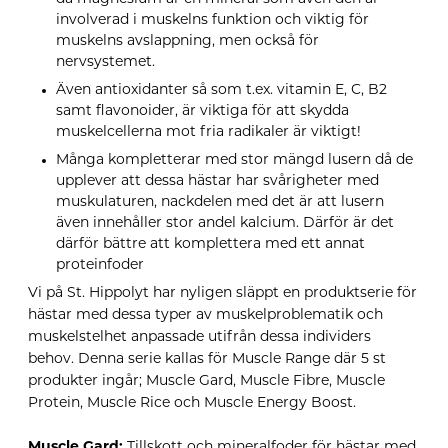
involverad i muskelns funktion och viktig för
muskelns avslappning, men också för
nervsystemet.
Även antioxidanter så som t.ex. vitamin E, C, B2
samt flavonoider, är viktiga för att skydda
muskelcellerna mot fria radikaler är viktigt!
Många kompletterar med stor mängd lusern då de
upplever att dessa hästar har svårigheter med
muskulaturen, nackdelen med det är att lusern
även innehåller stor andel kalcium. Därför är det
därför bättre att komplettera med ett annat
proteinfoder
Vi på St. Hippolyt har nyligen släppt en produktserie för
hästar med dessa typer av muskelproblematik och
muskelstelhet anpassade utifrån dessa individers
behov. Denna serie kallas för Muscle Range där 5 st
produkter ingår; Muscle Gard, Muscle Fibre, Muscle
Protein, Muscle Rice och Muscle Energy Boost.
Muscle Gard:
Tillskott och mineralfoder för hästar med