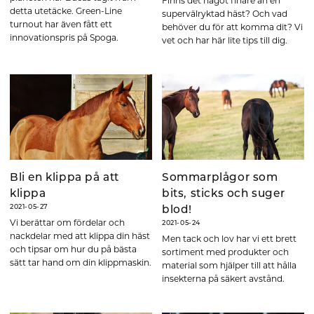
Finns det något finare än en
detta utetäcke. Green-Line
supervälryktad häst? Och vad
turnout har även fått ett
behöver du för att komma dit? Vi
innovationspris på Spoga.
vet och har här lite tips till dig.
Bli en klippa på att
Sommarplågor som
klippa
bits, sticks och suger
2021-05-27
blod!
Vi berättar om fördelar och
2021-05-24
nackdelar med att klippa din häst
Men tack och lov har vi ett brett
och tipsar om hur du på bästa
sortiment med produkter och
sätt tar hand om din klippmaskin.
material som hjälper till att hålla
insekterna på säkert avstånd.