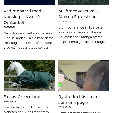
Vad menar vi med
Miljömedvetet val -
Kunskap - Kvalité -
Stierna Equestrian
2021-11-03
Omtanke?
Ett imponerande miljöarbete
2021-11-11
inom ridsporten står Stierna
När vi försöker sätta ord på vilka
Equestrian för. Många pratar
vi är, så landar vi alltid med dessa
miljö, Stierna gör det på riktigt.
tre viktiga ord. Det är såhär som
vi också hoppas att du ser oss.
Bucas Green-Line
Rykta din häst blank
2021-10-24
som en spegel
Med orden värm din häst inte
2021-10-24
planeten har Bucas tagit fram