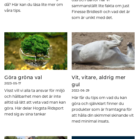
oss och därför har vi
då? Här kan du läsa lite mer om
sammanställt lite fakta om just
våra tips.
Finesse Bridles® och vad det är
som är unikt med det.
Göra gröna val
Vit, vitare, aldrig mer
2023-05-17
gul
Visst vill vi alla ta ansvar för miljö
2022-06-29
och hållbarhet men det är inte
Här får du tips om vad du kan
alltid så lätt att veta vad man kan
göra och självklart finner du
göra. Här delar Hogsta Ridsport
produkter som är framtagna för
med sig av sina tankar
att hålla din skimmel skinande vit
med minimal insats.