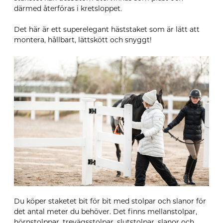
därmed återföras i kretsloppet.
Det här är ett superelegant häststaket som är lätt att
montera, hållbart, lättskött och snyggt!
Du köper staketet bit för bit med stolpar och slanor för
det antal meter du behöver. Det finns mellanstolpar,
hörnstolppar, trevägsstolpar, slutstolpar, slanor och