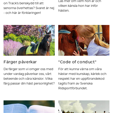
Läs mer om vem hon är och
on Track's benskydd till att
vilken känsla hon har inför
senorna överhettas? Svaret är nej
hästen.
- och här är förklaringen!
Färger påverkar
"Code of conduct"
De färger som vi omger oss med
För att kunna värna om våra
under vardag påverkar oss, vårt
hästar med kunskap, kärlek och
beteende och våra känslor. Vilka
respekt har en uppförandekod
färg passar din häst personlighet?
tagits fram av Svenska
Ridsportförbundet.