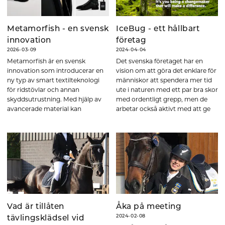
Metamorfish - en svensk
IceBug - ett hållbart
innovation
företag
2026-03-09
2024-04-04
Metamorfish är en svensk
Det svenska företaget har en
innovation som introducerar en
vision om att göra det enklare för
ny typ av smart textilteknologi
människor att spendera mer tid
för ridstövlar och annan
ute i naturen med ett par bra skor
skyddsutrustning. Med hjälp av
med ordentligt grepp, men de
avancerade material kan
arbetar också aktivt med att ge
ridstövlar anpassa sig efter
tillbaka till planeten genom ett
ryttarens ben. Läs mer om hur
hållbarhetsarbete som
det fungerar!
genomsyrar hela verksamheten!
Vad är tillåten
Åka på meeting
2024-02-08
tävlingsklädsel vid