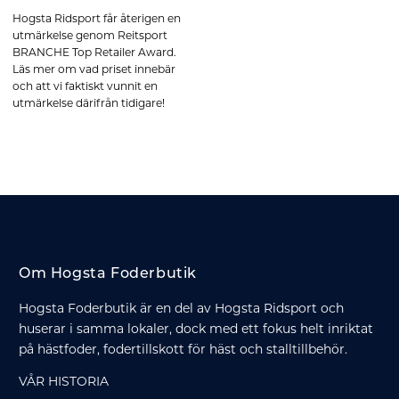
Hogsta Ridsport får återigen en
utmärkelse genom Reitsport
BRANCHE Top Retailer Award.
Läs mer om vad priset innebär
och att vi faktiskt vunnit en
utmärkelse därifrån tidigare!
Om Hogsta Foderbutik
Hogsta Foderbutik är en del av Hogsta Ridsport och
huserar i samma lokaler, dock med ett fokus helt inriktat
på hästfoder, fodertillskott för häst och stalltillbehör.
VÅR HISTORIA