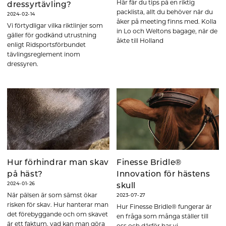
Här får du tips på en riktig
dressyrtävling?
packlista, allt du behöver när du
2024-02-14
åker på meeting finns med. Kolla
Vi förtydligar vilka riktlinjer som
in Lo och Weltons bagage, när de
gäller för godkänd utrustning
åkte till Holland
enligt Ridsportsförbundet
tävlingsreglement inom
dressyren.
Hur förhindrar man skav
Finesse Bridle®
på häst?
Innovation för hästens
2024-01-26
skull
När pälsen är som sämst ökar
2023-07-27
risken för skav. Hur hanterar man
Hur Finesse Bridle® fungerar är
det förebyggande och om skavet
en fråga som många ställer till
är ett faktum, vad kan man göra