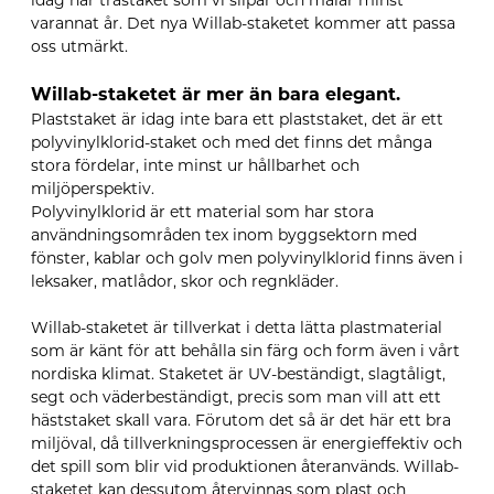
idag har trästaket som vi slipar och målar minst
varannat år. Det nya Willab-staketet kommer att passa
oss utmärkt.
Willab-staketet är mer än bara elegant.
Plaststaket är idag inte bara ett plaststaket, det är ett
polyvinylklorid-staket och med det finns det många
stora fördelar, inte minst ur hållbarhet och
miljöperspektiv.
Polyvinylklorid är ett material som har stora
användningsområden tex inom byggsektorn med
fönster, kablar och golv men polyvinylklorid finns även i
leksaker, matlådor, skor och regnkläder.
Willab-staketet är tillverkat i detta lätta plastmaterial
som är känt för att behålla sin färg och form även i vårt
nordiska klimat. Staketet är UV-beständigt, slagtåligt,
segt och väderbeständigt, precis som man vill att ett
häststaket skall vara. Förutom det så är det här ett bra
miljöval, då tillverkningsprocessen är energieffektiv och
det spill som blir vid produktionen återanvänds. Willab-
staketet kan dessutom återvinnas som plast och