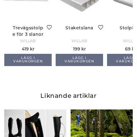
Trevägsstolp
Staketslana
Stolph
e för 3 slanor
WILLAB
WILLAB
WILLA
419 kr
199 kr
69 kr
LÄGG I
LÄGG I
LÄGG 
VARUKORGEN
VARUKORGEN
VARUKOR
Liknande artiklar