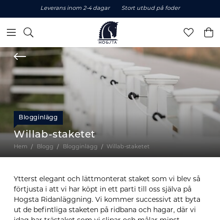
Leverans inom 2-4 dagar
Stort utbud på foder
Blogginlägg
Willab-staketet
Hem
Blogg
Blogginlägg
Willab-staketet
Ytterst elegant och lättmonterat staket som vi blev så
förtjusta i att vi har köpt in ett parti till oss själva på
Hogsta Ridanläggning. Vi kommer successivt att byta
ut de befintliga staketen på ridbana och hagar, där vi