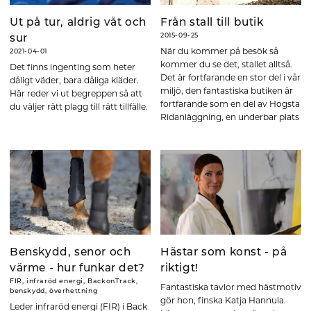
Ut på tur, aldrig våt och
Från stall till butik
2015-09-25
sur
När du kommer på besök så
2021-04-01
kommer du se det, stallet alltså.
Det finns ingenting som heter
Det är fortfarande en stor del i vår
dåligt väder, bara dåliga kläder.
miljö, den fantastiska butiken är
Här reder vi ut begreppen så att
fortfarande som en del av Hogsta
du väljer rätt plagg till rätt tillfälle.
Ridanläggning, en underbar plats
på jorden.
Benskydd, senor och
Hästar som konst - på
värme - hur funkar det?
riktigt!
FIR, infraröd energi, BackonTrack,
Fantastiska tavlor med hästmotiv
benskydd, överhettning
gör hon, finska Katja Hannula.
Leder infraröd energi (FIR) i Back