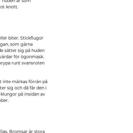
är huden är som
ot knott.
ler biter. Stickflugor
lugan, som gärna
de sätter sig på huden
anvärdar för ögonmask.
 krypa runt svansroten
t inte märkas förrän på
er sig och då får den i
i klungor på insidan av
ber.
las. Bromsar är stora