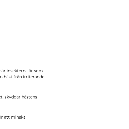
 när insekterna är som
in häst från irriterande
et, skyddar hästens
ör att minska