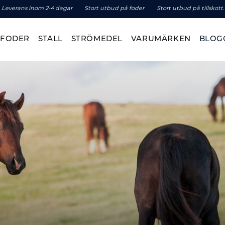
Leverans inom 2-4 dagar
Stort utbud på foder
Stort utbud på tillskott.
TFODER
STALL
STRÖMEDEL
VARUMÄRKEN
BLOG