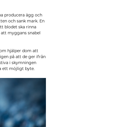
nna producera ägg och
atten och sank mark. En
t blodet ska rinna
du att myggans snabel
 som hjälper dom att
ligen på att de ger ifrån
ktiva i skymningen
 ett möjligt byte.