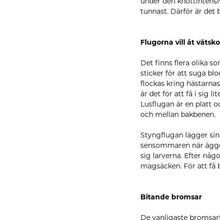
under den knottintensi
tunnast. Därför är det 
Flugorna vill åt vätsko
Det finns flera olika so
sticker för att suga bl
flockas kring hästarnas
är det för att få i sig
Lusflugan är en platt 
och mellan bakbenen.
Styngflugan lägger sin
sensommaren när äggen k
sig larverna. Efter någ
magsäcken. För att få
Bitande bromsar
De vanligaste bromsart