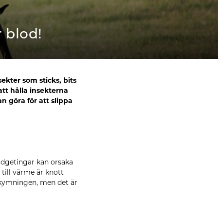
 blod!
kter som sticks, bits
att hålla insekterna
an göra för att slippa
ordgetingar kan orsaka
till värme är knott-
skymningen, men det är