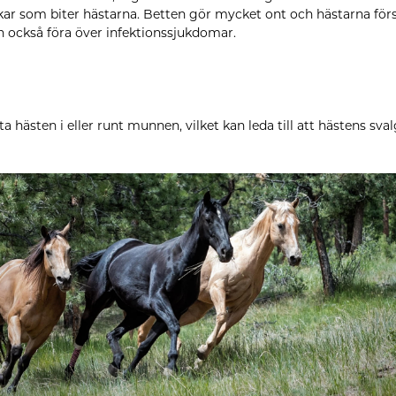
kar som biter hästarna. Betten gör mycket ont och hästarna förs
 också föra över infektionssjukdomar.
a hästen i eller runt munnen, vilket kan leda till att hästens sva