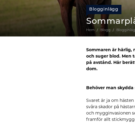
Blogginlägg
Sommarplåg
Hem
Blogg
Blogginlä
Sommaren är härlig, m
och suger blod. Men ta
på avstånd. Här berätta
dom.
Behöver man skydda s
Svaret är ja om hästen
svåra skador på hästar
och mygginvasionen so
framför allt stickmyggo