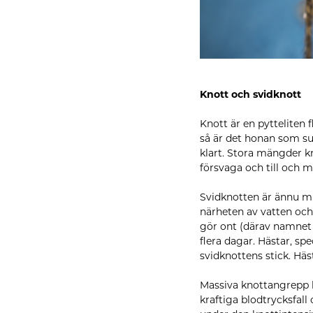
Knott och svidknott
Knott är en pytteliten 
så är det honan som sug
klart. Stora mängder k
försvaga och till och 
Svidknotten är ännu mi
närheten av vatten och
gör ont (därav namnet 
flera dagar. Hästar, s
svidknottens stick. Häs
Massiva knottangrepp k
kraftiga blodtrycksfall 