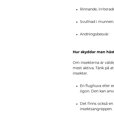
Rinnande, irriterad
Svullnad i munnen.
Andningsbesvär.
Hur skyddar man häst
Om insekterna är väldig
mest aktiva. Tänk på att
insekter.
En flughuva eller e
ögon. Den kan anvä
Det finns också en 
insektsangreppen.