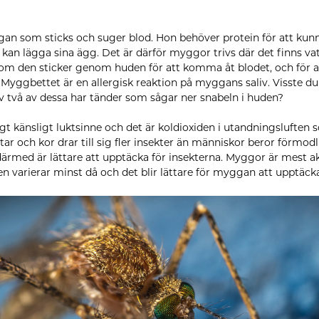
an som sticks och suger blod. Hon behöver protein för att ku
 kan lägga sina ägg. Det är därför myggor trivs där det finns v
m den sticker genom huden för att komma åt blodet, och för at
iv. Myggbettet är en allergisk reaktion på myggans saliv. Visste 
av två av dessa har tänder som sågar ner snabeln i huden?
gt känsligt luktsinne och det är koldioxiden i utandningsluften
star och kor drar till sig fler insekter än människor beror förmod
därmed är lättare att upptäcka för insekterna. Myggor är mest a
n varierar minst då och det blir lättare för myggan att upptäcka