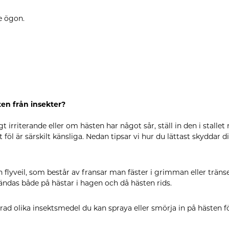
e ögon.
en från insekter?
t irriterande eller om hästen har något sår, ställ in den i stallet
 föl är särskilt känsliga. Nedan tipsar vi hur du lättast skyddar d
n flyveil, som består av fransar man fäster i grimman eller träns
ndas både på hästar i hagen och då hästen rids.
rad olika insektsmedel du kan spraya eller smörja in på hästen f