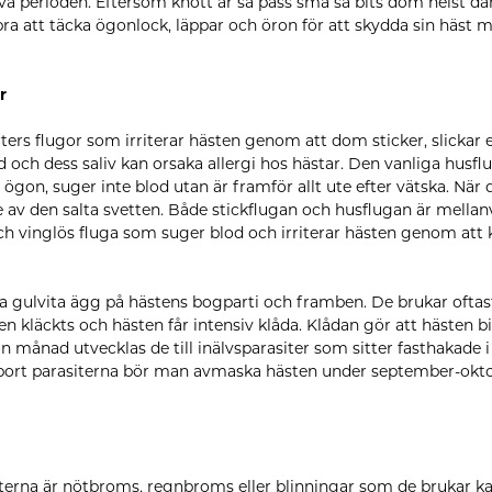
va perioden. Eftersom knott är så pass små så bits dom helst d
bra att täcka ögonlock, läppar och öron för att skydda sin häst m
r
rters flugor som irriterar hästen genom att dom sticker, slickar el
od och dess saliv kan orsaka allergi hos hästar. Den vanliga husf
 ögon, suger inte blod utan är framför allt ute efter vätska. När 
 lite av den salta svetten. Både stickflugan och husflugan är mell
och vinglös fluga som suger blod och irriterar hästen genom att
a gulvita ägg på hästens bogparti och framben. De brukar oftas
läckts och hästen får intensiv klåda. Klådan gör att hästen bit
on månad utvecklas de till inälvsparasiter som sitter fasthakade 
 bort parasiterna bör man avmaska hästen under september-okto
erna är nötbroms, regnbroms eller blinningar som de brukar kal