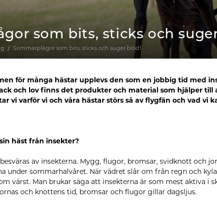
or som bits, sticks och suger
gg
Sommarplågor som bits, sticks och suger blod!
en för många hästar upplevs den som en jobbig tid med inse
ck och lov finns det produkter och material som hjälper till 
r vi varför vi och våra hästar störs så av flygfän och vad vi k
in häst från insekter?
 besväras av insekterna. Mygg, flugor, bromsar, svidknott och j
na under sommarhalvåret. När vädret slår om från regn och kyla 
m värst. Man brukar säga att insekterna är som mest aktiva i 
rnas och knottens tid, bromsar och flugor gillar dagsljus.