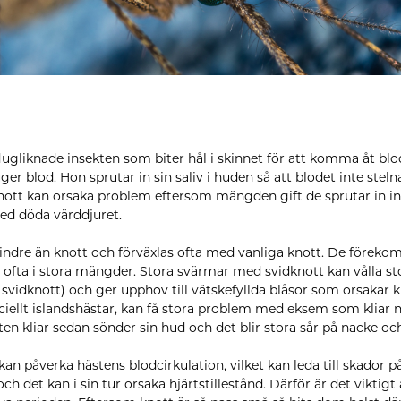
flugliknade insekten som biter hål i skinnet för att komma åt bl
er blod. Hon sprutar in sin saliv i huden så att blodet inte stel
nott kan orsaka problem eftersom mängden gift de sprutar in i
med döda värddjuret.
ndre än knott och förväxlas ofta med vanliga knott. De föreko
 ofta i stora mängder. Stora svärmar med svidknott kan vålla st
svidknott) och ger upphov till vätskefyllda blåsor som orsakar
peciellt islandshästar, kan få stora problem med eksem som kliar
ten kliar sedan sönder sin hud och det blir stora sår på nacke oc
an påverka hästens blodcirkulation, vilket kan leda till skador 
och det kan i sin tur orsaka hjärtstillestånd. Därför är det viktig