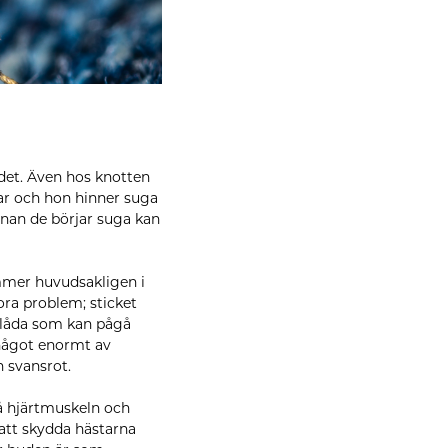
odet. Även hos knotten
nar och hon hinner suga
nnan de börjar suga kan
mmer huvudsakligen i
ora problem; sticket
 klåda som kan pågå
 något enormt av
h svansrot.
på hjärtmuskeln och
t att skydda hästarna