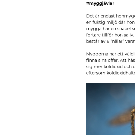
#myggjävlar
Det är endast honmygg
en fuktig miljö där hon
mygga har en snabel so
fortare tillför hon sal
består av 6 “nålar” var
Myggorna har ett väldi
finna sina offer. Att hä
sig mer koldioxid och 
eftersom koldioxidhalte