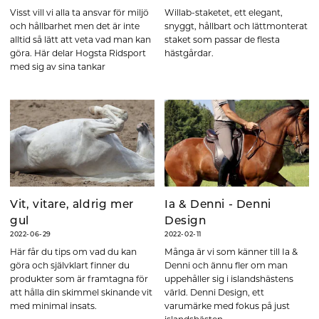
Visst vill vi alla ta ansvar för miljö
Willab-staketet, ett elegant,
och hållbarhet men det är inte
snyggt, hållbart och lättmonterat
alltid så lätt att veta vad man kan
staket som passar de flesta
göra. Här delar Hogsta Ridsport
hästgårdar.
med sig av sina tankar
Vit, vitare, aldrig mer
Ia & Denni - Denni
gul
Design
2022-06-29
2022-02-11
Här får du tips om vad du kan
Många är vi som känner till Ia &
göra och självklart finner du
Denni och ännu fler om man
produkter som är framtagna för
uppehåller sig i islandshästens
att hålla din skimmel skinande vit
värld. Denni Design, ett
med minimal insats.
varumärke med fokus på just