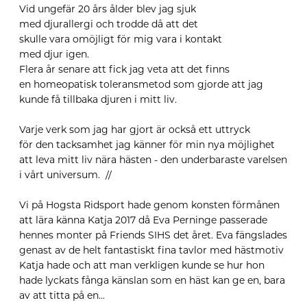
Vid ungefär
20 års ålder blev jag sjuk
med
djurallergi
och
trodde
då
att
det
sk
ulle
var
a
omöjligt för mig
vara i kontakt
med
djur
igen
.
Flera år senare
att
fick jag veta
att det finns
en
homeopatisk toleransmetod som gjorde att jag
kunde få tillbaka djuren i mitt liv.
Varje verk
som jag har gjort
är också ett uttryck
för
den
tacksamhet
jag känner för min nya
möjlighet
att leva mitt liv nära häst
en
- den underbaraste varelsen
i vårt universum.
//
Vi på Hogsta Ridsport hade genom konsten förmånen
att lära känna Katja 2017 då Eva Perninge passerade
hennes monter på Friends SIHS det året. Eva fängslades
genast av de helt fantastiskt fina tavlor med hästmotiv
Katja hade och att man verkligen kunde se hur hon
hade lyckats fånga känslan som en häst kan ge en, bara
av att titta på en...