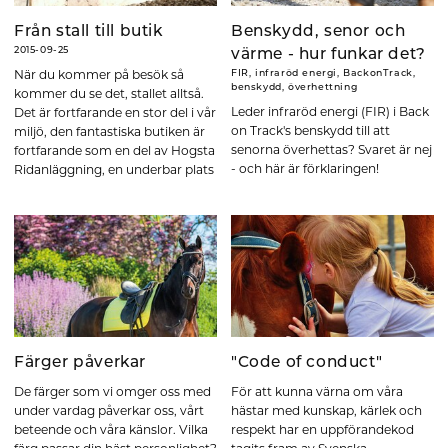
Från stall till butik
Benskydd, senor och
2015-09-25
värme - hur funkar det?
När du kommer på besök så
FIR, infraröd energi, BackonTrack,
benskydd, överhettning
kommer du se det, stallet alltså.
Leder infraröd energi (FIR) i Back
Det är fortfarande en stor del i vår
on Track's benskydd till att
miljö, den fantastiska butiken är
senorna överhettas? Svaret är nej
fortfarande som en del av Hogsta
- och här är förklaringen!
Ridanläggning, en underbar plats
på jorden.
Färger påverkar
"Code of conduct"
De färger som vi omger oss med
För att kunna värna om våra
under vardag påverkar oss, vårt
hästar med kunskap, kärlek och
beteende och våra känslor. Vilka
respekt har en uppförandekod