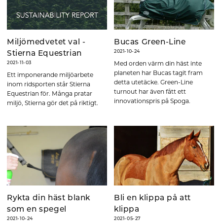
Miljömedvetet val -
Bucas Green-Line
2021-10-24
Stierna Equestrian
Med orden värm din häst inte
2021-11-03
planeten har Bucas tagit fram
Ett imponerande miljöarbete
detta utetäcke. Green-Line
inom ridsporten står Stierna
turnout har även fått ett
Equestrian för. Många pratar
innovationspris på Spoga.
miljö, Stierna gör det på riktigt.
Rykta din häst blank
Bli en klippa på att
som en spegel
klippa
2021-10-24
2021-05-27