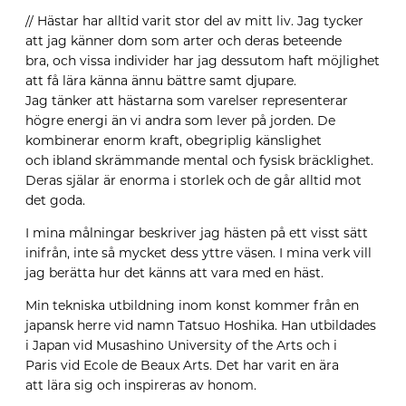
// Hästar har alltid varit stor del av mitt liv. Jag tycker
att jag känner dom som arter och deras beteende
bra
,
och vissa individ
er
har jag
dessutom
haft möjlighet
att
få lära
känna
ännu
bättre
samt djupare.
Jag tänker att hästarna som varelser representerar
högre energi än vi andra som lever på jorden.
De
kombinerar enorm kraft, obegriplig känslighet
och
ibland skrämmande mental och fysisk bräcklighet.
Deras själar är enorma i storlek och de går alltid mot
det goda.
I mina
målningar
beskriver jag hästen på ett visst sätt
inifrån, inte så mycket dess yttre väsen. I mina verk vill
jag berätta
hur det känns att vara med en häst.
Min tekniska utbildning i
nom
konst
kommer från en
japansk herre vid namn
Tatsuo
Hoshika
. Han utbildades
i Japan vid
Musashino
University
of
the Arts
och i
Paris
vid
Ecole
de Beaux Arts
. Det har varit
en
ära
att
lära sig och inspireras av honom
.