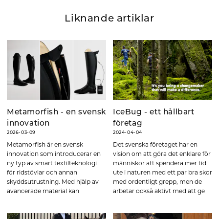
Liknande artiklar
Metamorfish - en svensk
IceBug - ett hållbart
innovation
företag
2026-03-09
2024-04-04
Metamorfish är en svensk
Det svenska företaget har en
innovation som introducerar en
vision om att göra det enklare för
ny typ av smart textilteknologi
människor att spendera mer tid
för ridstövlar och annan
ute i naturen med ett par bra skor
skyddsutrustning. Med hjälp av
med ordentligt grepp, men de
avancerade material kan
arbetar också aktivt med att ge
ridstövlar anpassa sig efter
tillbaka till planeten genom ett
ryttarens ben. Läs mer om hur
hållbarhetsarbete som
det fungerar!
genomsyrar hela verksamheten!