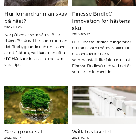
Hur förhindrar man skav
Finesse Bridle®
på häst?
Innovation för hästens
2024-01-26
skull
När pälsen är som sämst ökar
2023-07-27
risken för skav. Hur hanterar man
Hur Finesse Bridle® fungerar är
det förebyggande och om skavet
en fråga som många ställer till
är ett faktum, vad kan man göra
oss och därför har vi
då? Här kan du läsa lite mer om
sammanställt lite fakta om just
våra tips.
Finesse Bridles® och vad det är
som är unikt med det.
Göra gröna val
Willab-staketet
2023-05-17
2023-03-16