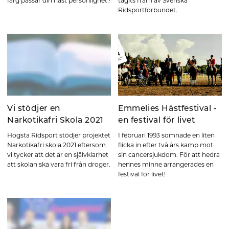
färg passar din häst personlighet?
tagits fram av Svenska
Ridsportförbundet.
Vi stödjer en
Emmelies Hästfestival -
Narkotikafri Skola 2021
en festival för livet
Hogsta Ridsport stödjer projektet
I februari 1993 somnade en liten
Narkotikafri skola 2021 eftersom
flicka in efter två års kamp mot
vi tycker att det är en självklarhet
sin cancersjukdom. För att hedra
att skolan ska vara fri från droger.
hennes minne arrangerades en
festival för livet!