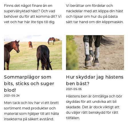
Finns det något finare än en
Vi berättar om fördelar och
supervälryktad häst? Och vad
nackdelar med att klippa din häst
behöver du för att komma dit? Vi
och tipsar om hur du på bästa
vet och har här lite tips till dig.
sätt tar hand om din klippmaskin.
Sommarplågor som
Hur skyddar jag hästens
bits, sticks och suger
ben bäst?
2021-05-05
blod!
Hästens ben är ömtåliga och bör
2021-05-24
skyddas för att undvika att bli
Men tack och lov har vi ett brett
skadade. Det är dock viktigt att
sortiment med produkter och
du väljer rätt benskydd för rätt
material som hjälper till att hålla
tillfällen.
insekterna på säkert avstånd.