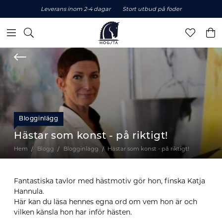
Leverans inom 2-4 dagar
Stort utbud på foder
Blogginlägg
Hästar som konst - på riktigt!
Hem
Blogg
Blogginlägg
Hästar som konst - på riktigt!
Fantastiska tavlor med hästmotiv gör hon, finska Katja
Hannula.
Här kan du läsa hennes egna ord om vem hon är och
vilken känsla hon har inför hästen.