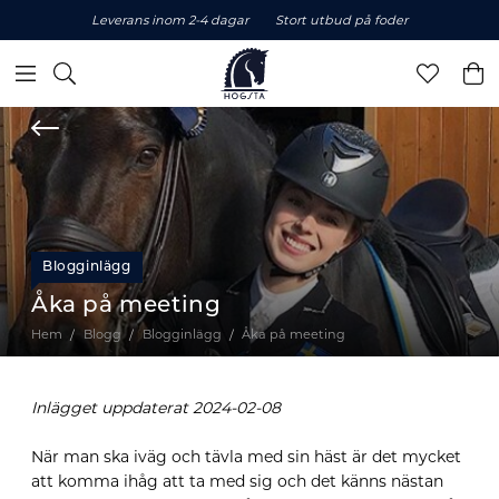
Leverans inom 2-4 dagar
Stort utbud på foder
Blogginlägg
Åka på meeting
Hem
Blogg
Blogginlägg
Åka på meeting
Inlägget uppdaterat 2024-02-08
När man ska iväg och tävla med sin häst är det mycket
att komma ihåg att ta med sig
och det känns nästan