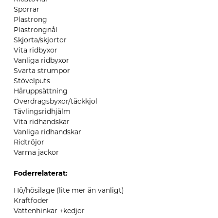
Sporrar
Plastrong
Plastrongnål
Skjorta/skjortor
Vita ridbyxor
Vanliga ridbyxor
Svarta strumpor
Stövelputs
Håruppsättning
Överdragsbyxor/täckkjol
Tävlingsridhjälm
Vita ridhandskar
Vanliga ridhandskar
Ridtröjor
Varma jackor
Foder
relaterat
:
Hö/
hösilage
(lite mer än vanligt)
Kraftfoder
Vattenhinkar +kedjor