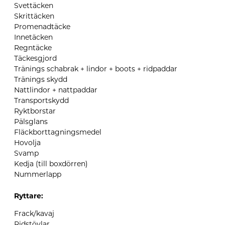
Svettäcken
Skrittäcken
Promenadtäcke
Innetäcken
Regntäcke
Täckesgjord
Tränings schabrak + lindor + boots +
ridpaddar
Tränings skydd
Nattlindor +
nattpaddar
Transportskydd
Ryktborstar
Pälsglans
Fläckborttagningsmedel
Hovolja
Svamp
Kedja (till
boxdörren
)
Nummerlapp
Ryttare:
Frack/kavaj
Ridstövlar