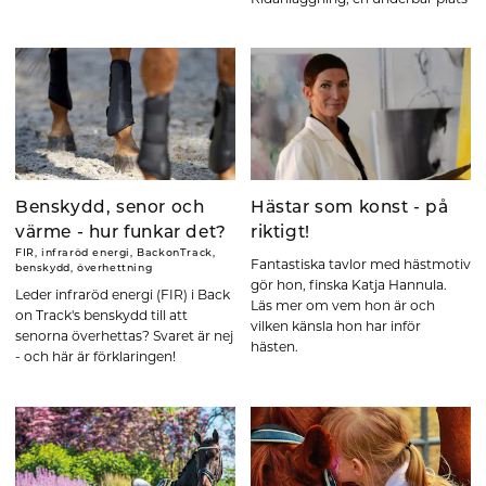
på jorden.
Benskydd, senor och
Hästar som konst - på
värme - hur funkar det?
riktigt!
FIR, infraröd energi, BackonTrack,
Fantastiska tavlor med hästmotiv
benskydd, överhettning
gör hon, finska Katja Hannula.
Leder infraröd energi (FIR) i Back
Läs mer om vem hon är och
on Track's benskydd till att
vilken känsla hon har inför
senorna överhettas? Svaret är nej
hästen.
- och här är förklaringen!