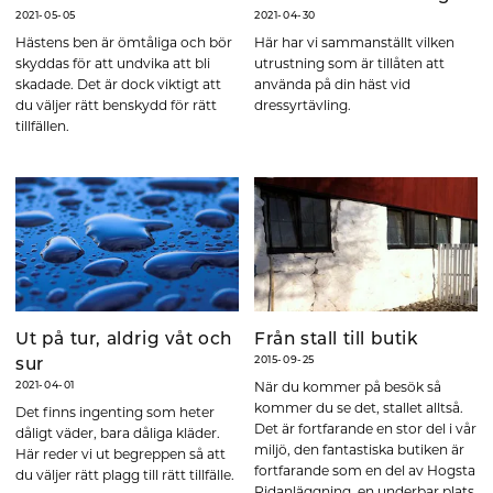
2021-05-05
2021-04-30
Hästens ben är ömtåliga och bör
Här har vi sammanställt vilken
skyddas för att undvika att bli
utrustning som är tillåten att
skadade. Det är dock viktigt att
använda på din häst vid
du väljer rätt benskydd för rätt
dressyrtävling.
tillfällen.
Ut på tur, aldrig våt och
Från stall till butik
2015-09-25
sur
När du kommer på besök så
2021-04-01
kommer du se det, stallet alltså.
Det finns ingenting som heter
Det är fortfarande en stor del i vår
dåligt väder, bara dåliga kläder.
miljö, den fantastiska butiken är
Här reder vi ut begreppen så att
fortfarande som en del av Hogsta
du väljer rätt plagg till rätt tillfälle.
Ridanläggning, en underbar plats