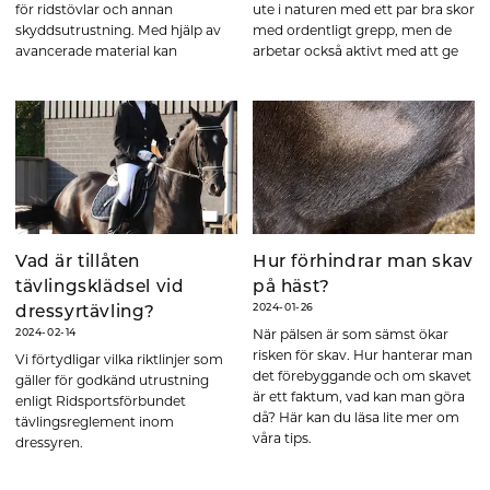
för ridstövlar och annan
ute i naturen med ett par bra skor
skyddsutrustning. Med hjälp av
med ordentligt grepp, men de
avancerade material kan
arbetar också aktivt med att ge
ridstövlar anpassa sig efter
tillbaka till planeten genom ett
ryttarens ben. Läs mer om hur
hållbarhetsarbete som
det fungerar!
genomsyrar hela verksamheten!
Vad är tillåten
Hur förhindrar man skav
tävlingsklädsel vid
på häst?
2024-01-26
dressyrtävling?
När pälsen är som sämst ökar
2024-02-14
risken för skav. Hur hanterar man
Vi förtydligar vilka riktlinjer som
det förebyggande och om skavet
gäller för godkänd utrustning
är ett faktum, vad kan man göra
enligt Ridsportsförbundet
då? Här kan du läsa lite mer om
tävlingsreglement inom
våra tips.
dressyren.