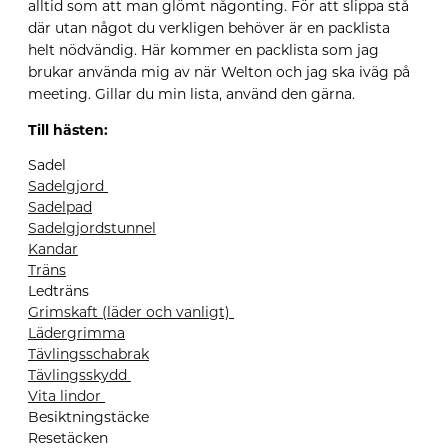
alltid som att man glömt någonting. För att slippa stå
där utan något du verkligen behöver är en packlista
helt nödvändig. Här kommer en packlista som jag
brukar använda mig av när
Welton
och jag ska iväg på
meeting. Gillar du min lista, använd den gärna.
Till hästen:
Sadel
Sadelgjord
Sadelpad
Sadelgjordstunnel
Kandar
Träns
Ledträ
ns
G
rimskaft (läder och vanligt)
Lädergrimma
Tävlingsschabrak
Tävlingsskydd
Vita lindor
Besiktningstäcke
Resetäcken