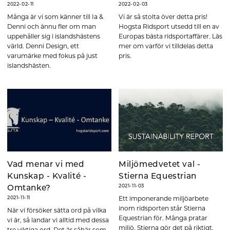
2022-02-11
2022-02-03
Många är vi som känner till Ia &
Vi är så stolta över detta pris!
Denni och ännu fler om man
Hogsta Ridsport utsedd till en av
uppehåller sig i islandshästens
Europas bästa ridsportaffärer. Läs
värld. Denni Design, ett
mer om varför vi tilldelas detta
varumärke med fokus på just
pris.
islandshästen.
Vad menar vi med
Miljömedvetet val -
Kunskap - Kvalité -
Stierna Equestrian
2021-11-03
Omtanke?
Ett imponerande miljöarbete
2021-11-11
inom ridsporten står Stierna
När vi försöker sätta ord på vilka
Equestrian för. Många pratar
vi är, så landar vi alltid med dessa
miljö, Stierna gör det på riktigt.
tre viktiga ord. Det är såhär som