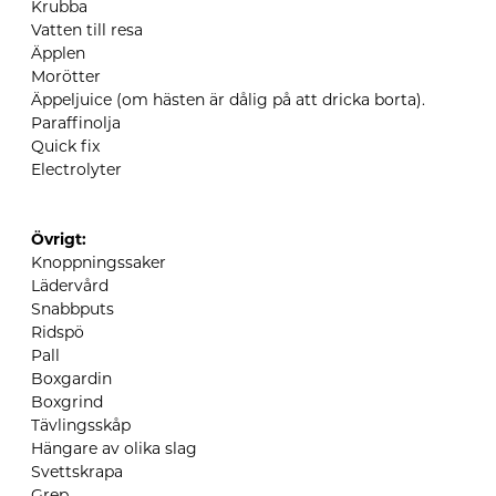
Krubba
Vatten till resa
Ä
pplen
Morötter
Äppeljuice
(om hästen är dålig på att dricka borta).
Paraffinolja
Quick fix
Electrolyter
Övrigt:
Knoppningssaker
Lädervård
Snabbputs
Ridspö
Pall
Boxgardin
Boxgrind
Tävlingsskåp
Hängare av olika slag
Svettskrapa
Grep